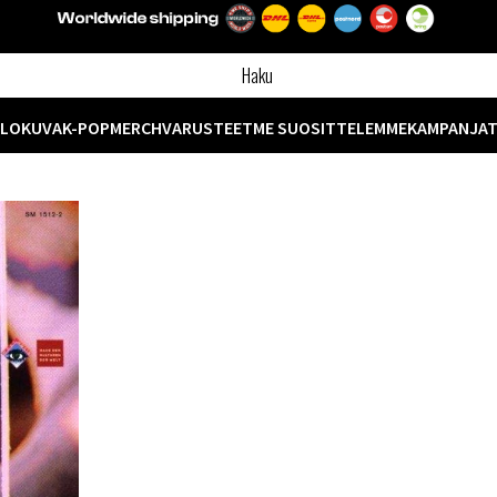
ELOKUVA
K-POP
MERCH
VARUSTEET
ME SUOSITTELEMME
KAMPANJA