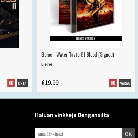
Eleine - Water Taste Of Blood (Signed)
Eleine
€19.99
CD
CD
OSTA
VARAA
Haluan vinkkejä Bengansilta
OK