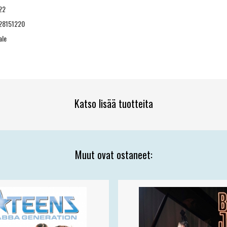
22
28151220
ale
Katso lisää tuotteita
Muut ovat ostaneet: