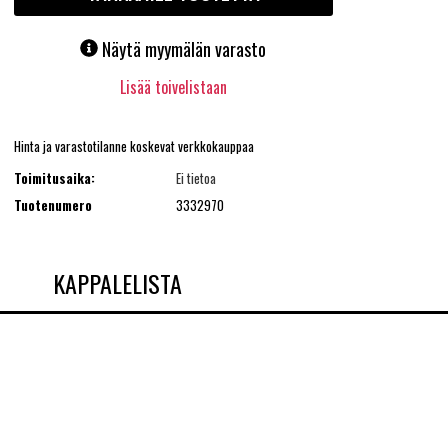
Näytä myymälän varasto
Lisää toivelistaan
Hinta ja varastotilanne koskevat verkkokauppaa
Toimitusaika:
Ei tietoa
Tuotenumero
3332970
KAPPALELISTA