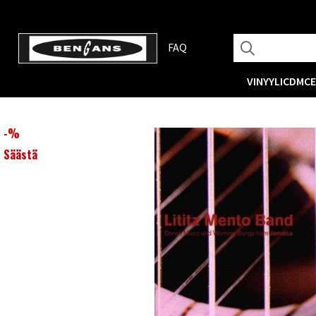
FAQ
VINYYLI
CD
MC
-
%
Säästä