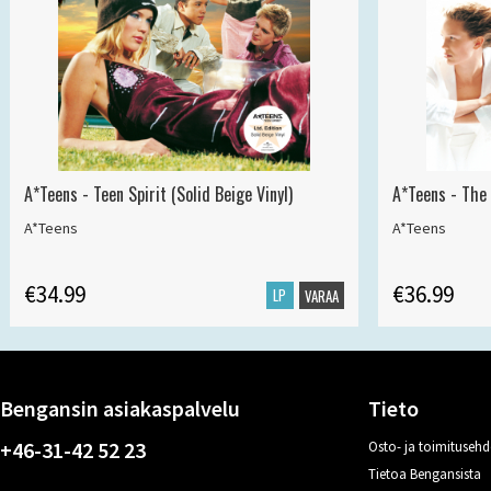
A*Teens - Teen Spirit (Solid Beige Vinyl)
A*Teens - The 
A*Teens
A*Teens
€34.99
€36.99
LP
VARAA
Bengansin asiakaspalvelu
Tieto
+46-31-42 52 23
Osto- ja toimitusehd
Tietoa Bengansista