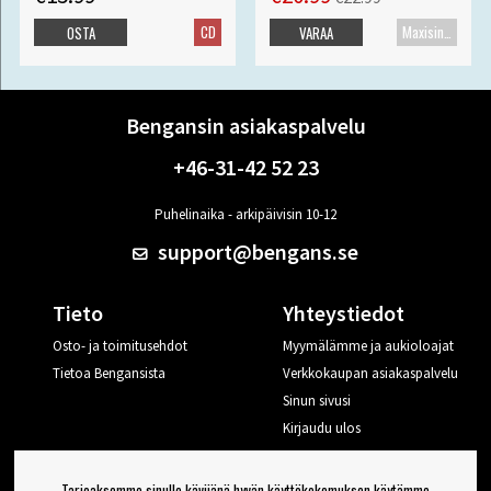
CD
Maxisingle
OSTA
VARAA
Bengansin asiakaspalvelu
+46-31-42 52 23
Puhelinaika - arkipäivisin 10-12
support@bengans.se
Tieto
Yhteystiedot
Osto- ja toimitusehdot
Myymälämme ja aukioloajat
Tietoa Bengansista
Verkkokaupan asiakaspalvelu
Sinun sivusi
Kirjaudu ulos
Haluan vinkkejä Bengansilta
Tarjoaksemme sinulle kävijänä hyvän käyttökokemuksen käytämme