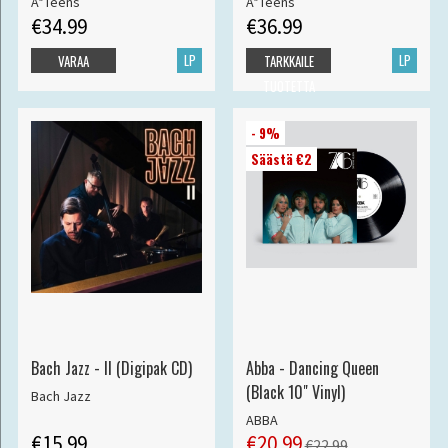
A*Teens
A*Teens
€34.99
€36.99
LP
LP
VARAA
TARKKAILE
TUOTETTA
- 9%
Säästä €2
Bach Jazz - II (Digipak CD)
Abba - Dancing Queen
(Black 10" Vinyl)
Bach Jazz
ABBA
€15.99
€20.99
€22.99