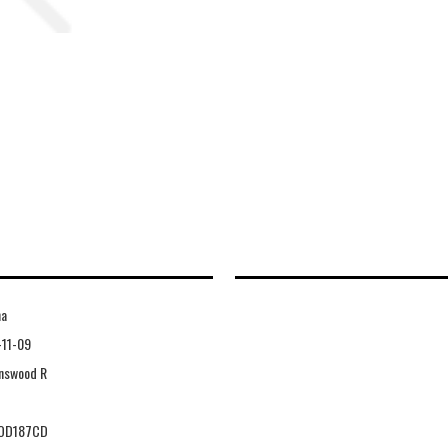
ha
-11-09
nswood R
OD187CD