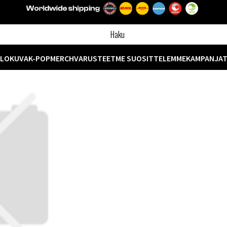
ELOKUVA
K-POP
MERCH
VARUSTEET
ME SUOSITTELEMME
KAMPANJA