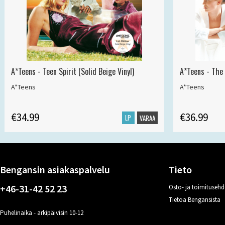
A*Teens - Teen Spirit (Solid Beige Vinyl)
A*Teens - The 
A*Teens
A*Teens
€34.99
€36.99
LP
VARAA
Bengansin asiakaspalvelu
Tieto
+46-31-42 52 23
Osto- ja toimitusehd
Tietoa Bengansista
Puhelinaika - arkipäivisin 10-12