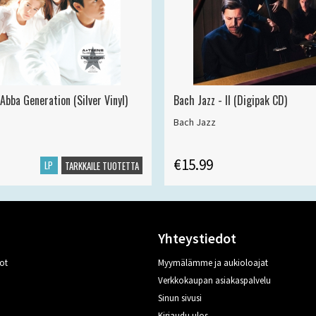
Abba Generation (Silver Vinyl)
Bach Jazz - II (Digipak CD)
Bach Jazz
€15.99
LP
TARKKAILE TUOTETTA
Yhteystiedot
ot
Myymälämme ja aukioloajat
Verkkokaupan asiakaspalvelu
Sinun sivusi
Kirjaudu ulos