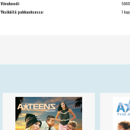
Viivakoodi:
5060
Yksiköitä pakkauksessa:
1 kap