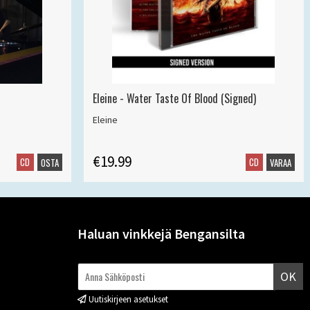
Eleine - Water Taste Of Blood (Signed)
Eleine
€19.99
CD
CD
OSTA
VARAA
Haluan vinkkejä Bengansilta
OK
Uutiskirjeen asetukset