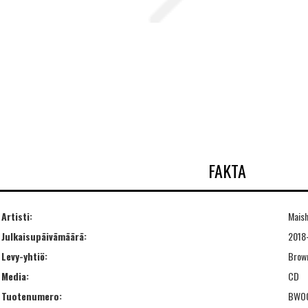
FAKTA
Artisti:
Mais
Julkaisupäivämäärä:
2018
Levy-yhtiö:
Brow
Media:
CD
Tuotenumero:
BWO