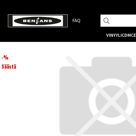
FAQ
VINYYLI
CD
MC
-
%
Säästä