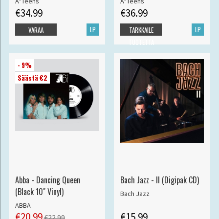
A*Teens
A*Teens
€34.99
€36.99
LP
LP
VARAA
TARKKAILE
TUOTETTA
- 9%
Säästä €2
Abba - Dancing Queen
Bach Jazz - II (Digipak CD)
(Black 10" Vinyl)
Bach Jazz
ABBA
€20.99
€15.99
€22.99