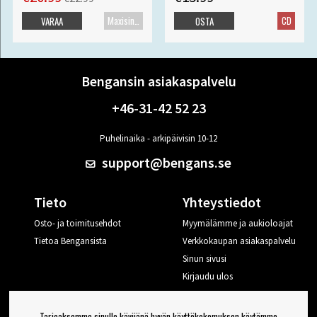
Maxisingle
CD
VARAA
OSTA
Bengansin asiakaspalvelu
+46-31-42 52 23
Puhelinaika - arkipäivisin 10-12
support@bengans.se
Tieto
Yhteystiedot
Osto- ja toimitusehdot
Myymälämme ja aukioloajat
Tietoa Bengansista
Verkkokaupan asiakaspalvelu
Sinun sivusi
Kirjaudu ulos
Haluan vinkkejä Bengansilta
Tarjoaksemme sinulle kävijänä hyvän käyttökokemuksen käytämme