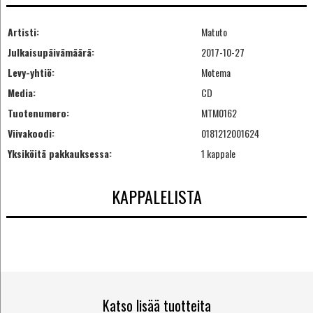
Artisti:
Matuto
Julkaisupäivämäärä:
2017-10-27
Levy-yhtiö:
Motema
Media:
CD
Tuotenumero:
MTM0162
Viivakoodi:
0181212001624
Yksiköitä pakkauksessa:
1 kappale
KAPPALELISTA
Katso lisää tuotteita