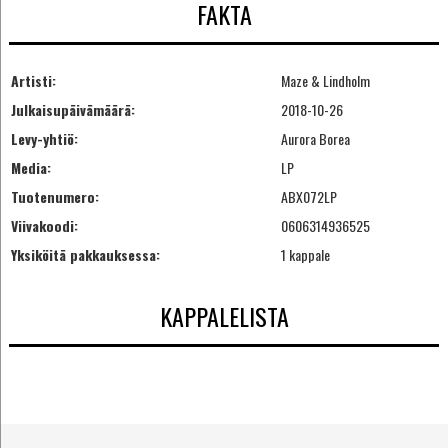
FAKTA
Artisti:
Maze & Lindholm
Julkaisupäivämäärä:
2018-10-26
Levy-yhtiö:
Aurora Borea
Media:
LP
Tuotenumero:
ABX072LP
Viivakoodi:
0606314936525
Yksiköitä pakkauksessa:
1 kappale
KAPPALELISTA