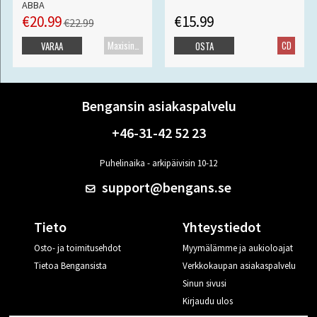
ABBA
€20.99
€15.99
€22.99
Maxisingle
CD
VARAA
OSTA
Bengansin asiakaspalvelu
+46-31-42 52 23
Puhelinaika - arkipäivisin 10-12
support@bengans.se
Tieto
Yhteystiedot
Osto- ja toimitusehdot
Myymälämme ja aukioloajat
Tietoa Bengansista
Verkkokaupan asiakaspalvelu
Sinun sivusi
Kirjaudu ulos