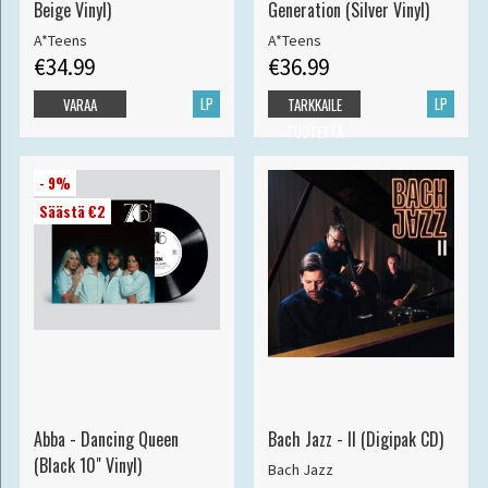
Beige Vinyl)
Generation (Silver Vinyl)
A*Teens
A*Teens
€34.99
€36.99
LP
LP
VARAA
TARKKAILE
TUOTETTA
- 9%
Säästä €2
Abba - Dancing Queen
Bach Jazz - II (Digipak CD)
(Black 10" Vinyl)
Bach Jazz