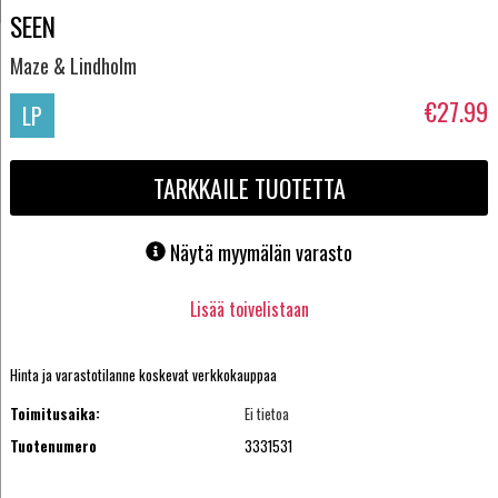
SEEN
Maze & Lindholm
€27.99
LP
TARKKAILE TUOTETTA
Näytä myymälän varasto
Lisää toivelistaan
Hinta ja varastotilanne koskevat verkkokauppaa
Toimitusaika:
Ei tietoa
Tuotenumero
3331531