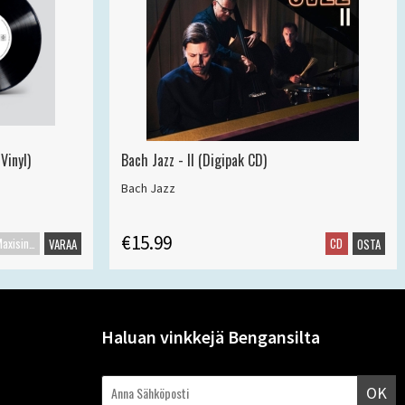
Vinyl)
Bach Jazz - II (Digipak CD)
Bach Jazz
€15.99
Maxisingle
CD
VARAA
OSTA
Haluan vinkkejä Bengansilta
OK