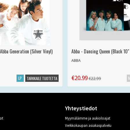
Abba Generation (Silver Vinyl)
Abba - Dancing Queen (Black 10" 
ABBA
€20.99
LP
€22.99
TARKKAILE TUOTETTA
Yhteystiedot
ot
Myymälämme ja aukioloajat
Verkkokaupan asiakaspalvelu