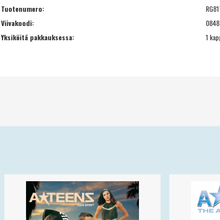
Tuotenumero:
RG81
Viivakoodi:
0848
Yksiköitä pakkauksessa:
1 kap