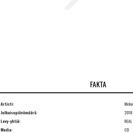
FAKTA
Artisti:
Mcku
Julkaisupäivämäärä:
2018
Levy-yhtiö:
REAL
Media:
CD