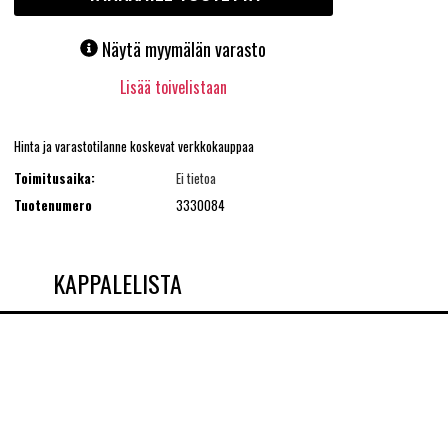
Näytä myymälän varasto
Lisää toivelistaan
Hinta ja varastotilanne koskevat verkkokauppaa
Toimitusaika:
Ei tietoa
Tuotenumero
3330084
KAPPALELISTA