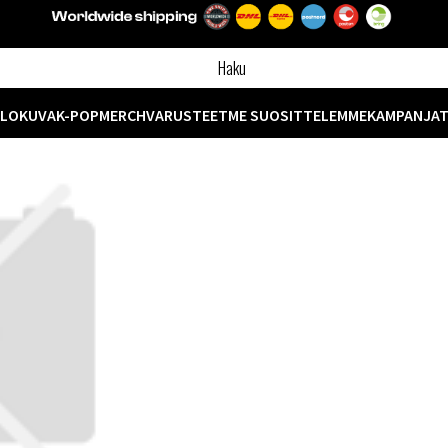
ELOKUVA
K-POP
MERCH
VARUSTEET
ME SUOSITTELEMME
KAMPANJA