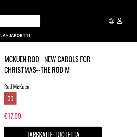
T
LAHJAKORTTI
MCKUEN ROD - NEW CAROLS FOR
CHRISTMAS--THE ROD M
Rod McKuen
CD
€17.99
TARKKAILE TUOTETTA