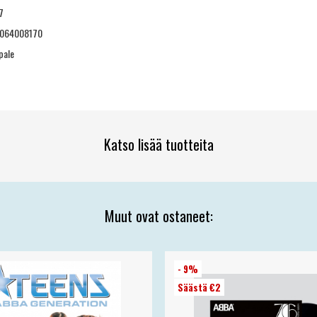
7
064008170
pale
Katso lisää tuotteita
Muut ovat ostaneet:
- 9%
Säästä €2