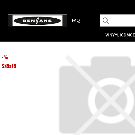
FAQ
VINYYLI
CD
MC
-
%
Säästä