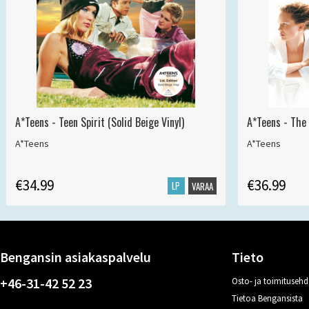
A*Teens - Teen Spirit (Solid Beige Vinyl)
A*Teens - The 
A*Teens
A*Teens
€34.99
€36.99
LP
VARAA
Bengansin asiakaspalvelu
Tieto
+46-31-42 52 23
Osto- ja toimitusehd
Tietoa Bengansista