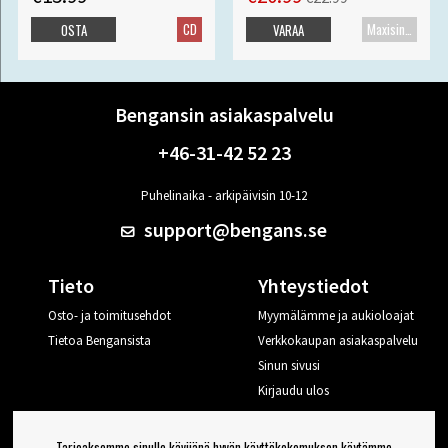
CD
Maxisingle
OSTA
VARAA
Bengansin asiakaspalvelu
+46-31-42 52 23
Puhelinaika - arkipäivisin 10-12
support@bengans.se
Tieto
Yhteystiedot
Osto- ja toimitusehdot
Myymälämme ja aukioloajat
Tietoa Bengansista
Verkkokaupan asiakaspalvelu
Sinun sivusi
Kirjaudu ulos
Haluan vinkkejä Bengansilta
Tarjoaksemme sinulle kävijänä hyvän käyttökokemuksen käytämme