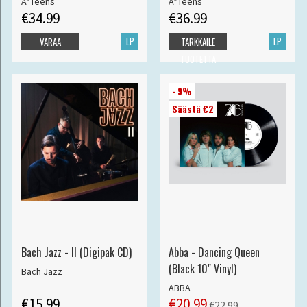
A*Teens
A*Teens
€34.99
€36.99
LP
LP
VARAA
TARKKAILE
TUOTETTA
- 9%
Säästä €2
Bach Jazz - II (Digipak CD)
Abba - Dancing Queen
(Black 10" Vinyl)
Bach Jazz
ABBA
€15.99
€20.99
€22.99