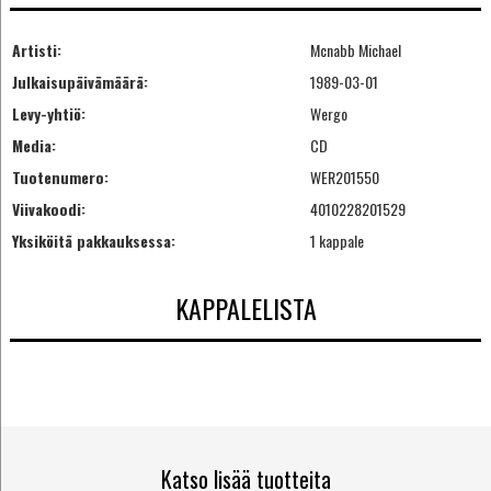
Artisti:
Mcnabb Michael
Julkaisupäivämäärä:
1989-03-01
Levy-yhtiö:
Wergo
Media:
CD
Tuotenumero:
WER201550
Viivakoodi:
4010228201529
Yksiköitä pakkauksessa:
1 kappale
KAPPALELISTA
Katso lisää tuotteita