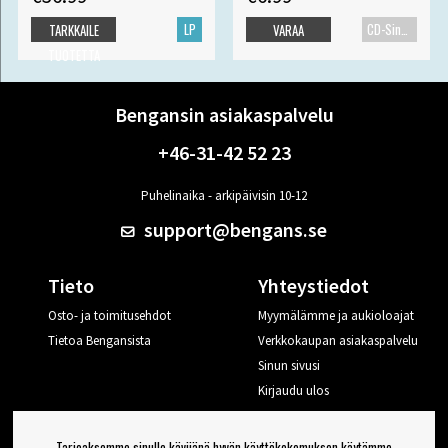
LP
CD-Single
TARKKAILE
VARAA
TUOTETTA
Bengansin asiakaspalvelu
+46-31-42 52 23
Puhelinaika - arkipäivisin 10-12
support@bengans.se
Tieto
Yhteystiedot
Osto- ja toimitusehdot
Myymälämme ja aukioloajat
Tietoa Bengansista
Verkkokaupan asiakaspalvelu
Sinun sivusi
Kirjaudu ulos
Haluan vinkkejä Bengansilta
Tarjoaksemme sinulle kävijänä hyvän käyttökokemuksen käytämme