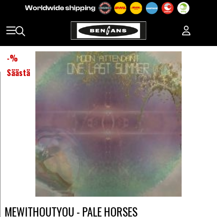
-
%
Säästä
MEWITHOUTYOU - PALE HORSES