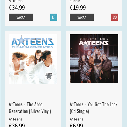
A*Teens
Eleine
€34.99
€19.99
LP
CD
VARAA
VARAA
A*Teens - The Abba
A*Teens - You Got The Look
Generation (Silver Vinyl)
(Cd Single)
A*Teens
A*Teens
€36.99
€6.99