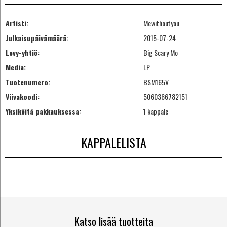
Artisti:
Mewithoutyou
Julkaisupäivämäärä:
2015-07-24
Levy-yhtiö:
Big Scary Mo
Media:
LP
Tuotenumero:
BSM165V
Viivakoodi:
5060366782151
Yksiköitä pakkauksessa:
1 kappale
KAPPALELISTA
Katso lisää tuotteita