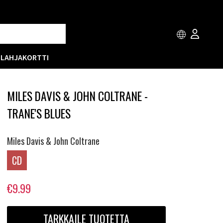
T
LAHJAKORTTI
MILES DAVIS & JOHN COLTRANE -
TRANE'S BLUES
Miles Davis & John Coltrane
CD
€9.99
TARKKAILE TUOTETTA