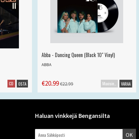
Abba - Dancing Queen (Black 10" Vinyl)
ABBA
€20.99
CD
Maxisingle
€22.99
OSTA
VARAA
Haluan vinkkejä Bengansilta
OK