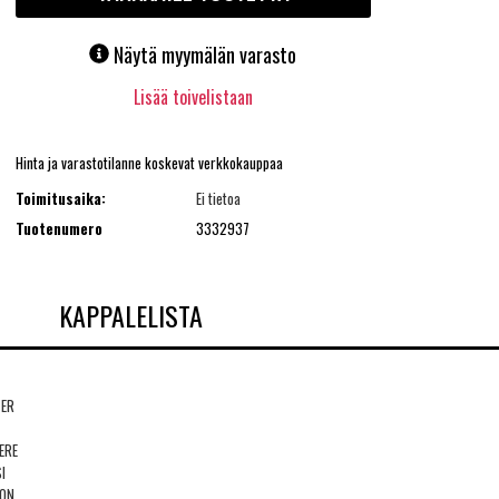
Näytä myymälän varasto
Lisää toivelistaan
Hinta ja varastotilanne koskevat verkkokauppaa
Toimitusaika:
Ei tietoa
Tuotenumero
3332937
KAPPALELISTA
TER
ERE
I
ION