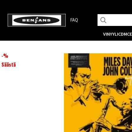
FAQ
VINYYLI
CD
MC
-
%
Säästä