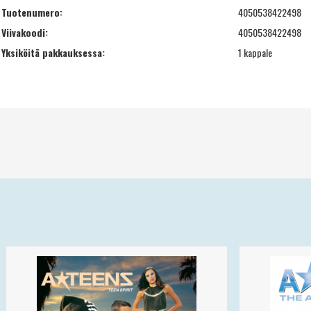
Tuotenumero:
4050538422498
Viivakoodi:
4050538422498
Yksiköitä pakkauksessa:
1 kappale