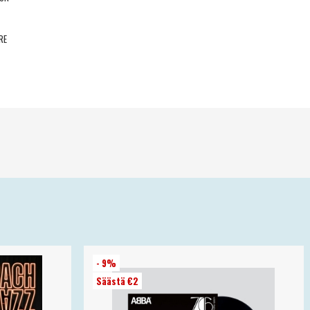
RE
- 9%
Säästä €2