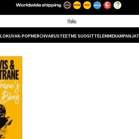
ELOKUVA
K-POP
MERCH
VARUSTEET
ME SUOSITTELEMME
KAMPANJA