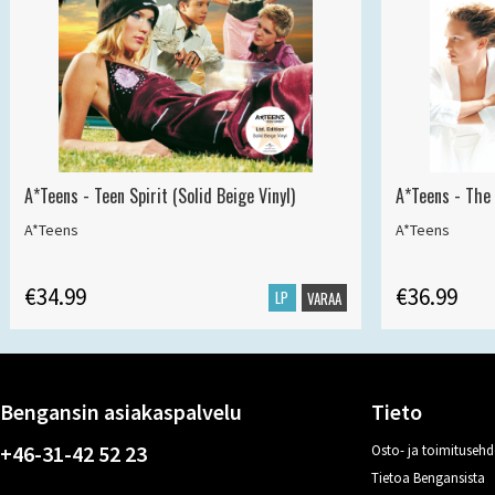
A*Teens - Teen Spirit (Solid Beige Vinyl)
A*Teens - The 
A*Teens
A*Teens
€34.99
€36.99
LP
VARAA
Bengansin asiakaspalvelu
Tieto
+46-31-42 52 23
Osto- ja toimitusehd
Tietoa Bengansista