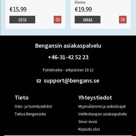
Eleine
€15.99
€19.99
CD
CD
OSTA
VARAA
Bengansin asiakaspalvelu
+46-31-42 52 23
Puhelinaika - arkipäivisin 10-12
support@bengans.se
Tieto
Yhteystiedot
Osto- ja toimitusehdot
Myymälämme ja aukioloajat
Tietoa Bengansista
Verkkokaupan asiakaspalvelu
Sinun sivusi
Kirjaudu ulos