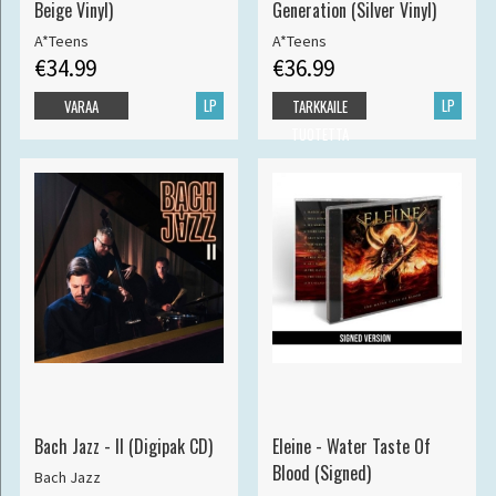
Beige Vinyl)
Generation (Silver Vinyl)
A*Teens
A*Teens
€34.99
€36.99
LP
LP
VARAA
TARKKAILE
TUOTETTA
Bach Jazz - II (Digipak CD)
Eleine - Water Taste Of
Blood (Signed)
Bach Jazz