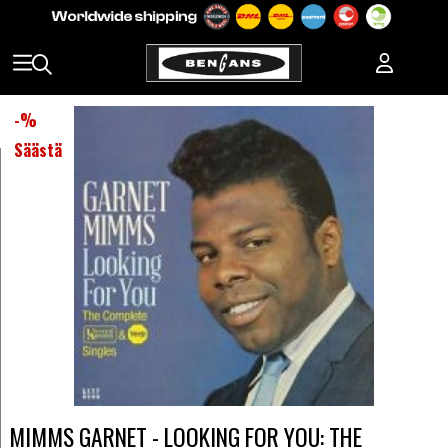
-
%
Säästä
MIMMS GARNET - LOOKING FOR YOU: THE