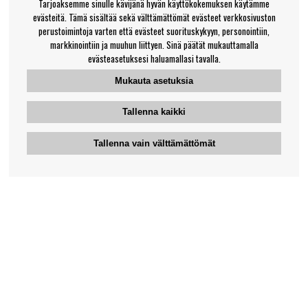
Tarjoaksemme sinulle kävijänä hyvän käyttökokemuksen käytämme
evästeitä. Tämä sisältää sekä välttämättömät evästeet verkkosivuston
perustoimintoja varten että evästeet suorituskykyyn, personointiin,
markkinointiin ja muuhun liittyen. Sinä päätät mukauttamalla
evästeasetuksesi haluamallasi tavalla.
Mukauta asetuksia
Tallenna kaikki
Tallenna vain välttämättömät
Bengansin asiakaspalvelu
+46-31-42 52 23
Puhelinaika - arkipäivisin 10-12
support@bengans.se