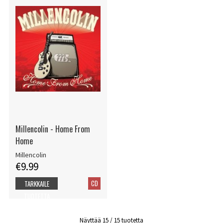
Millencolin - Home From
Home
Millencolin
€9.99
CD
TARKKAILE
TUOTETTA
Näyttää
15
/
15
tuotetta