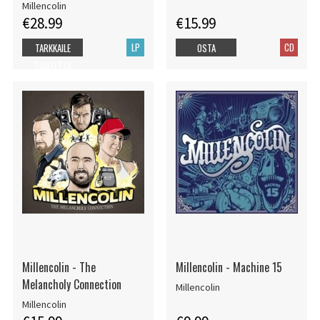
Millencolin
€28.99
€15.99
LP
CD
TARKKAILE
OSTA
TUOTETTA
Millencolin - The
Millencolin - Machine 15
Melancholy Connection
Millencolin
Millencolin