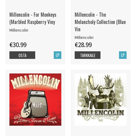
Millencolin - For Monkeys
Millencolin - The
(Marbled Raspberry Viny
Melancholy Collection (Blue
Vin
Millencolin
Millencolin
€30.99
€28.99
LP
LP
OSTA
TARKKAILE
TUOTETTA