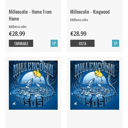
Millencolin - Home From
Millencolin - Kingwood
Home
Millencolin
Millencolin
€28.99
€28.99
LP
LP
TARKKAILE
OSTA
TUOTETTA