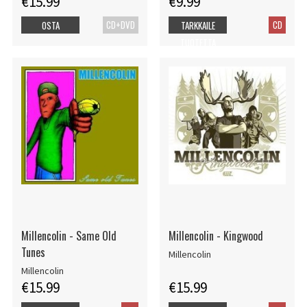
€15.99
€9.99
CD+DVD
CD
OSTA
TARKKAILE
TUOTETTA
Millencolin - Same Old
Millencolin - Kingwood
Tunes
Millencolin
Millencolin
€15.99
€15.99