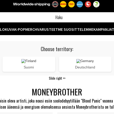
ELOKUVA
K-POP
MERCH
VARUSTEET
ME SUOSITTELEMME
KAMPANJA
Choose territory:
Suomi
Deutschland
Slide right >>
MONEYBROTHER
in oleva artisti, joka nousi esiin soolodebyytillään "Blood Panic" vuonna
aattisen äänensä ja energisen olemuksensa ansiosta Moneybrotherista on tu