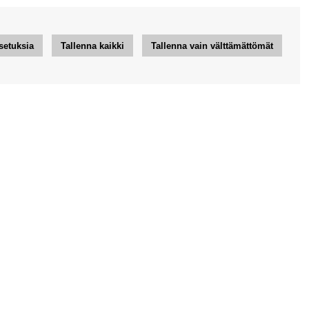
setuksia
Tallenna kaikki
Tallenna vain välttämättömät
Haluan vinkkejä Bengansilta
OK
Uutiskirjeen asetukset