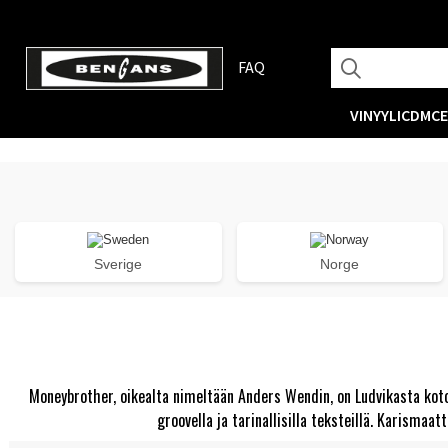
FAQ
VINYYLI
CD
MC
Sverige
Norge
Moneybrother, oikealta nimeltään Anders Wendin, on Ludvikasta kotois
groovella ja tarinallisilla teksteillä. Karism