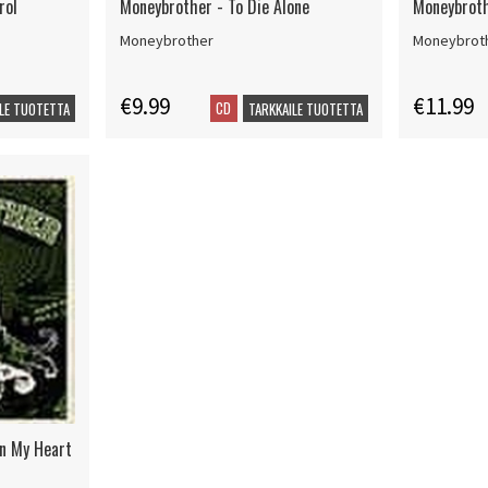
rol
Moneybrother - To Die Alone
Moneybroth
Moneybrother
Moneybrot
€9.99
€11.99
CD
LE TUOTETTA
TARKKAILE TUOTETTA
In My Heart