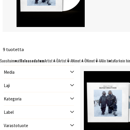
9 tuotetta
Suosituimmat
Releasedatum
Artist A-Ö
Artist Ö-A
Nimet A-Ö
Nimet Ö-A
Alin hinta
Korkein hi
Media
Laji
Kategoria
Label
Varastotuote