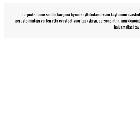
Tarjoaksemme sinulle kävijänä hyvän käyttökokemuksen käytämme evästeitä
perustoimintoja varten että evästeet suorituskykyyn, personointiin, markkinoin
haluamallasi tava
Bengansin asiakaspalvelu
Tieto
+46-31-42 52 23
Osto- ja toimitusehd
Tietoa Bengansista
Puhelinaika - arkipäivisin 10-12
support@bengans.se