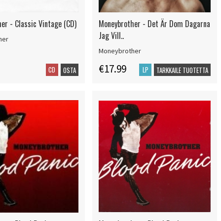
er - Classic Vintage (CD)
Moneybrother - Det Är Dom Dagarna
Jag Vill..
her
Moneybrother
€17.99
CD
LP
OSTA
TARKKAILE TUOTETTA