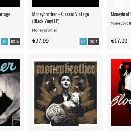
intage
Moneybrother - Classic Vintage
Moneybroth
(Black Vinyl LP)
Moneybrot
Moneybrother
€27.99
€17.99
LP
LP
OSTA
OSTA