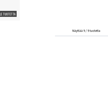
LE TUOTETTA
Näyttää
9
/
9
tuotetta