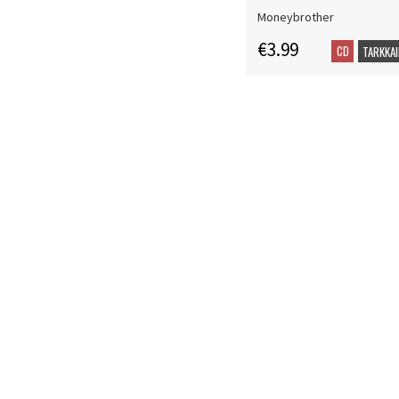
Moneybrother
€3.99
CD
TARKKAI