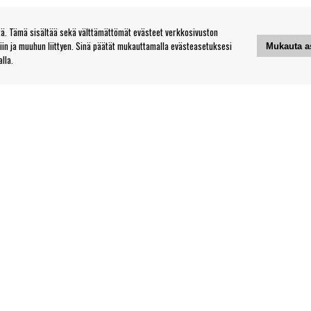
. Tämä sisältää sekä välttämättömät evästeet verkkosivuston
tiin ja muuhun liittyen. Sinä päätät mukauttamalla evästeasetuksesi
Mukauta a
lla.
Yhteystiedot
ot
Myymälämme ja aukioloajat
Verkkokaupan asiakaspalvelu
Sinun sivusi
Kirjaudu ulos
Seuraa meitä