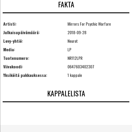
FAKTA
Artisti:
Mirrors For Psychic Warfare
Julkaisupäivämäärä:
2018-09-28
Levy-yhtiö:
Neurot
Media:
LP
Tuotenumero:
NR112LPR
Viivakoodi:
0647603402307
Yksiköitä pakkauksessa:
1 kappale
KAPPALELISTA