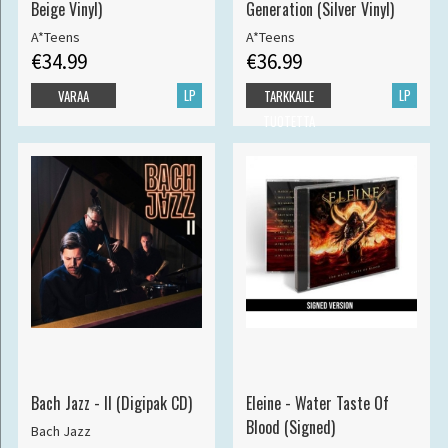
Beige Vinyl)
Generation (Silver Vinyl)
A*Teens
A*Teens
€34.99
€36.99
LP
LP
VARAA
TARKKAILE
TUOTETTA
Bach Jazz - II (Digipak CD)
Eleine - Water Taste Of
Blood (Signed)
Bach Jazz