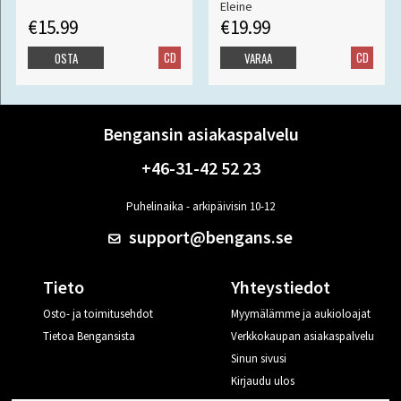
Eleine
€15.99
€19.99
CD
CD
OSTA
VARAA
Bengansin asiakaspalvelu
+46-31-42 52 23
Puhelinaika - arkipäivisin 10-12
support@bengans.se
Tieto
Yhteystiedot
Osto- ja toimitusehdot
Myymälämme ja aukioloajat
Tietoa Bengansista
Verkkokaupan asiakaspalvelu
Sinun sivusi
Kirjaudu ulos