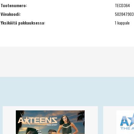
Tuotenumero:
TECD364
Viivakoodi:
502847903
Yksiköitä pakkauksessa:
1 kappale