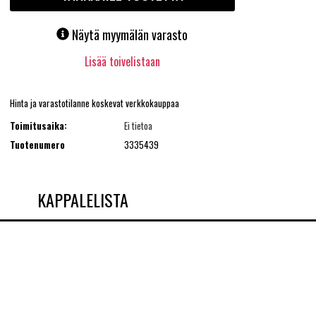
Näytä myymälän varasto
Lisää toivelistaan
Hinta ja varastotilanne koskevat verkkokauppaa
Toimitusaika:
Ei tietoa
Tuotenumero
3335439
KAPPALELISTA