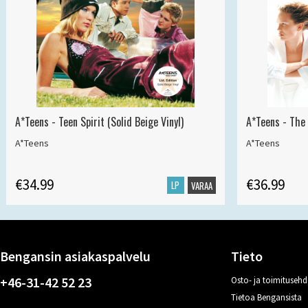
A*Teens - Teen Spirit (Solid Beige Vinyl)
A*Teens - The 
A*Teens
A*Teens
€34.99
€36.99
LP
VARAA
Bengansin asiakaspalvelu
Tieto
+46-31-42 52 23
Osto- ja toimitusehd
Tietoa Bengansista