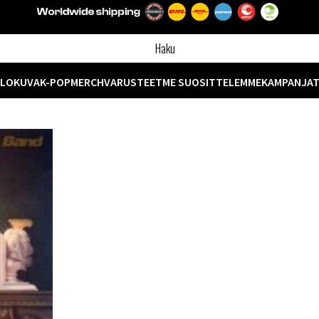
ELOKUVA
K-POP
MERCH
VARUSTEET
ME SUOSITTELEMME
KAMPANJA