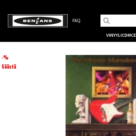
FAQ
VINYYLI
CD
MC
-
%
Säästä