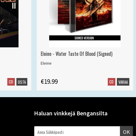
Eleine - Water Taste Of Blood (Signed)
Eleine
€19.99
CD
CD
OSTA
VARAA
Haluan vinkkejä Bengansilta
OK