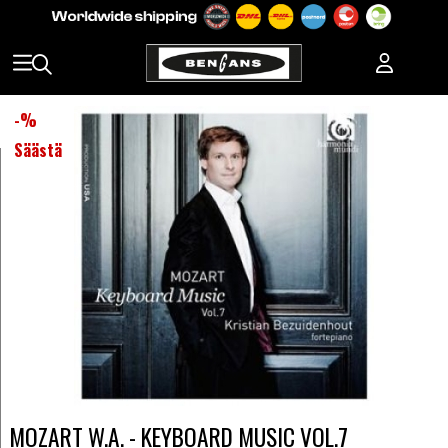
-
%
Säästä
MOZART W.A. - KEYBOARD MUSIC VOL.7