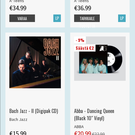
A*Teens
A*Teens
€34.99
€36.99
LP
LP
VARAA
TARKKAILE
TUOTETTA
- 9%
Säästä €2
Bach Jazz - II (Digipak CD)
Abba - Dancing Queen
(Black 10" Vinyl)
Bach Jazz
ABBA
€15.99
€20.99
€22.99