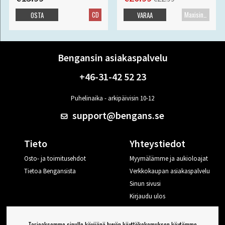
CD
Maxisingle
OSTA
VARAA
Bengansin asiakaspalvelu
+46-31-42 52 23
Puhelinaika - arkipäivisin 10-12
support@bengans.se
Tieto
Yhteystiedot
Osto- ja toimitusehdot
Myymälämme ja aukioloajat
Tietoa Bengansista
Verkkokaupan asiakaspalvelu
Sinun sivusi
Kirjaudu ulos
Haluan vinkkejä Bengansilta
Tarjoaksemme sinulle kävijänä hyvän käyttökokemuksen käytämme