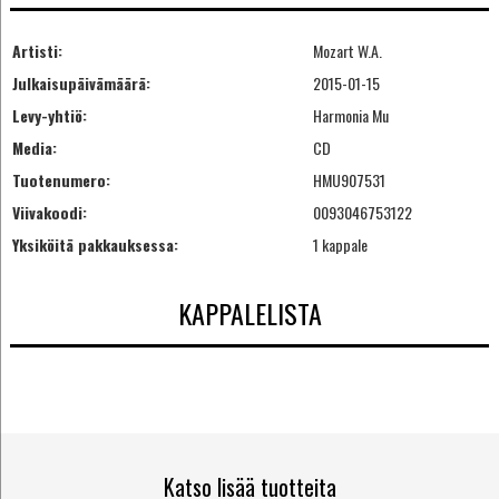
Artisti:
Mozart W.A.
Julkaisupäivämäärä:
2015-01-15
Levy-yhtiö:
Harmonia Mu
Media:
CD
Tuotenumero:
HMU907531
Viivakoodi:
0093046753122
Yksiköitä pakkauksessa:
1 kappale
KAPPALELISTA
Katso lisää tuotteita