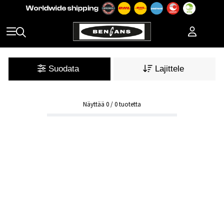
Suodata
Lajittele
Näyttää
0
/
0
tuotetta