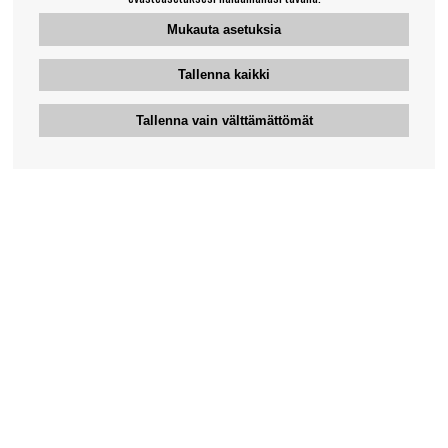
Mukauta asetuksia
Tallenna kaikki
Tallenna vain välttämättömät
Bengansin asiakaspalvelu
+46-31-42 52 23
Puhelinaika - arkipäivisin 10-12
support@bengans.se
Tieto
Yhteystiedot
Osto- ja toimitusehdot
Myymälämme ja aukioloajat
Tietoa Bengansista
Verkkokaupan asiakaspalvelu