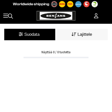
Suodata
Lajittele
Näyttää
0
/
0
tuotetta