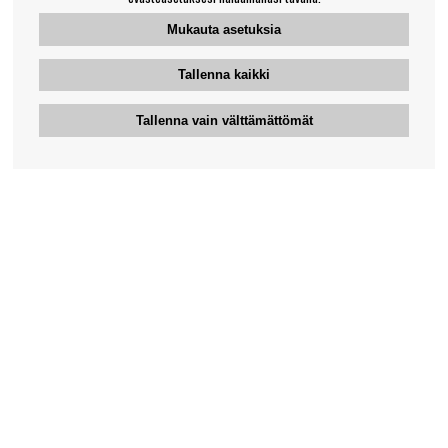
Mukauta asetuksia
Tallenna kaikki
Tallenna vain välttämättömät
Bengansin asiakaspalvelu
+46-31-42 52 23
Puhelinaika - arkipäivisin 10-12
support@bengans.se
Tieto
Yhteystiedot
Osto- ja toimitusehdot
Myymälämme ja aukioloajat
Tietoa Bengansista
Verkkokaupan asiakaspalvelu