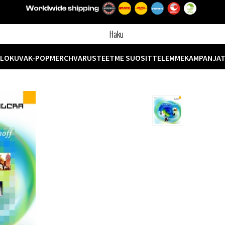
ELOKUVA
K-POP
MERCH
VARUSTEET
ME SUOSITTELEMME
KAMPANJA