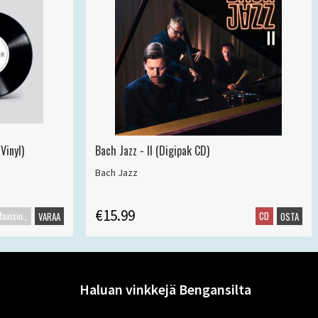
Vinyl)
Bach Jazz - II (Digipak CD)
Bach Jazz
€15.99
Maxisingle
CD
VARAA
OSTA
Haluan vinkkejä Bengansilta