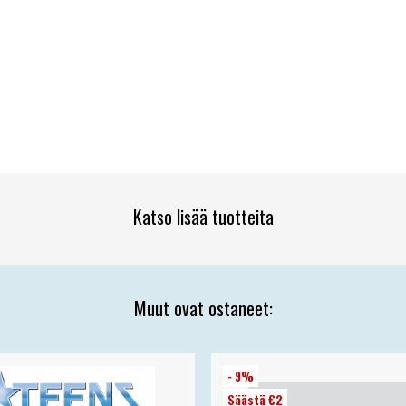
Katso lisää tuotteita
Muut ovat ostaneet:
- 9%
Säästä €2