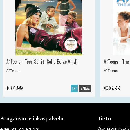
A*Teens - Teen Spirit (Solid Beige Vinyl)
A*Teens - The 
A*Teens
A*Teens
€34.99
€36.99
LP
VARAA
Bengansin asiakaspalvelu
Tieto
+46-31-42 52 23
Osto- ja toimitusehd