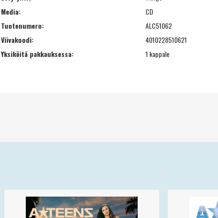
Media:
CD
Tuotenumero:
ALC51062
Viivakoodi:
4010228510621
Yksiköitä pakkauksessa:
1 kappale