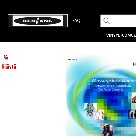
FAQ
VINYYLI
CD
MC
-
%
Säästä