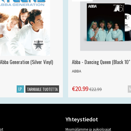
Abba Generation (Silver Vinyl)
Abba - Dancing Queen (Black 10" 
ABBA
€20.99
LP
€22.99
TARKKAILE TUOTETTA
Yhteystiedot
ot
Myymälämme ja aukioloajat