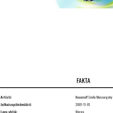
FAKTA
Artisti:
Naoumoff Emile Mussorgsky
Julkaisupäivämäärä:
2001-11-01
Levy-yhtiö:
Wergo