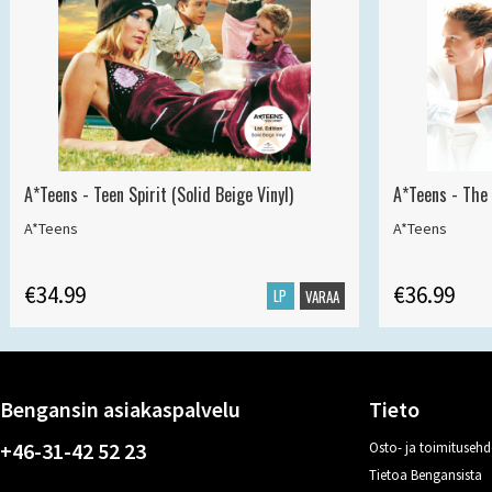
A*Teens - Teen Spirit (Solid Beige Vinyl)
A*Teens - The 
A*Teens
A*Teens
€34.99
€36.99
LP
VARAA
Bengansin asiakaspalvelu
Tieto
+46-31-42 52 23
Osto- ja toimitusehd
Tietoa Bengansista