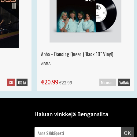
Abba - Dancing Queen (Black 10" Vinyl)
ABBA
€20.99
CD
Maxisingle
€22.99
OSTA
VARAA
Haluan vinkkejä Bengansilta
OK