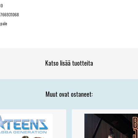
10
8766931068
ppale
Katso lisää tuotteita
Muut ovat ostaneet: