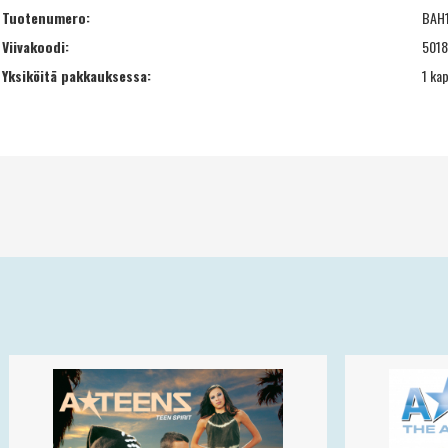
Tuotenumero:
BAH
Viivakoodi:
501
Yksiköitä pakkauksessa:
1 ka