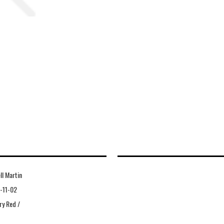
ll Martin
-11-02
ry Red /