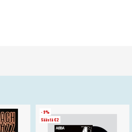
- 9%
Säästä €2