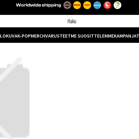
ELOKUVA
K-POP
MERCH
VARUSTEET
ME SUOSITTELEMME
KAMPANJA