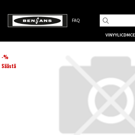
FAQ
VINYYLI
CD
MC
-
%
Säästä