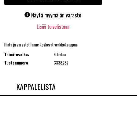
Näytä myymälän varasto
Lisää toivelistaan
Hinta ja varastotilanne koskevat verkkokauppaa
Toimitusaika:
Ei tietoa
Tuotenumero
3338287
KAPPALELISTA