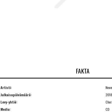
FAKTA
Artisti:
Newe
Julkaisupäivämäärä:
2018
Levy-yhtiö:
Cher
Media:
CD