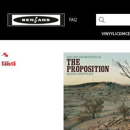
FAQ
VINYYLI
CD
MC
-
%
Säästä