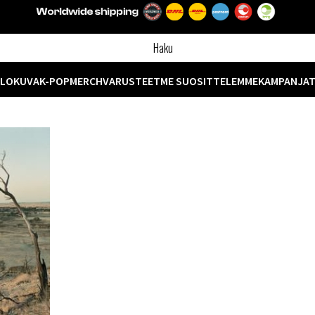
ELOKUVA
K-POP
MERCH
VARUSTEET
ME SUOSITTELEMME
KAMPANJA