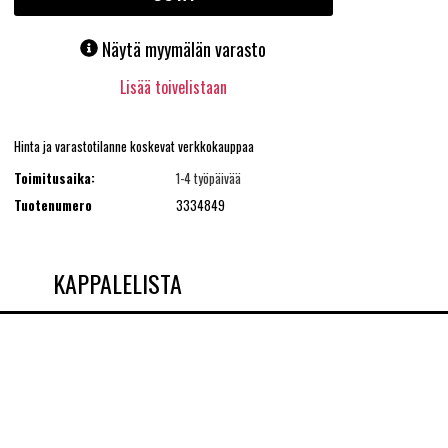
Näytä myymälän varasto
Lisää toivelistaan
Hinta ja varastotilanne koskevat verkkokauppaa
Toimitusaika:
1-4 työpäivää
Tuotenumero
3334849
KAPPALELISTA