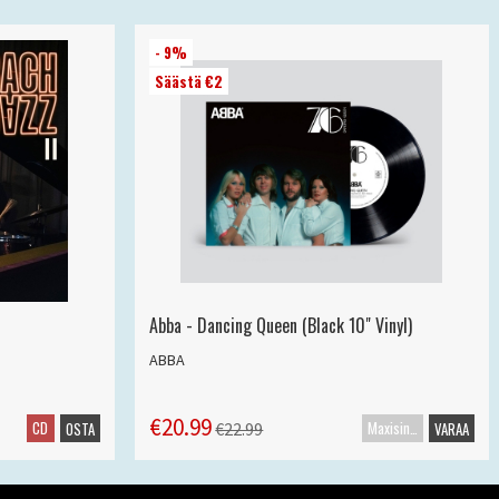
- 9%
Säästä €2
Abba - Dancing Queen (Black 10" Vinyl)
ABBA
€20.99
CD
Maxisingle
€22.99
OSTA
VARAA