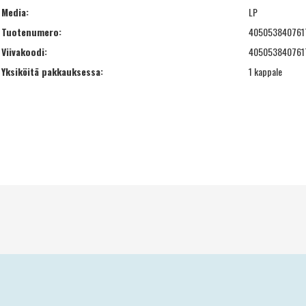
Media:
LP
Tuotenumero:
405053840761
Viivakoodi:
405053840761
Yksiköitä pakkauksessa:
1 kappale