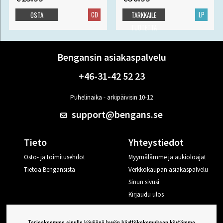
CD
LP
OSTA
TARKKAILE
TUOTETTA
Bengansin asiakaspalvelu
+46-31-42 52 23
Puhelinaika - arkipäivisin 10-12
support@bengans.se
Tieto
Yhteystiedot
Osto- ja toimitusehdot
Myymälämme ja aukioloajat
Tietoa Bengansista
Verkkokaupan asiakaspalvelu
Sinun sivusi
Kirjaudu ulos
Haluan vinkkejä Bengansilta
Tarjoaksemme sinulle kävijänä hyvän käyttökokemuksen käytämme