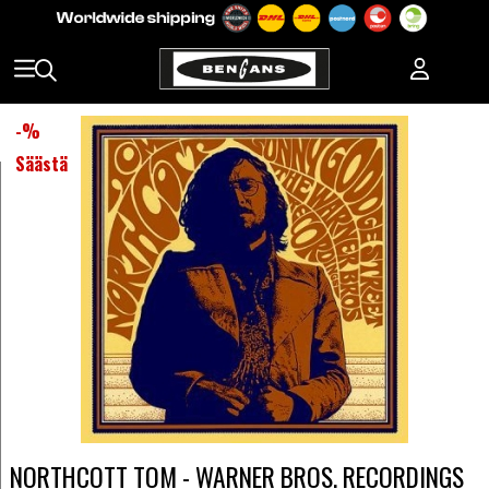
-
%
Säästä
NORTHCOTT TOM - WARNER BROS. RECORDINGS