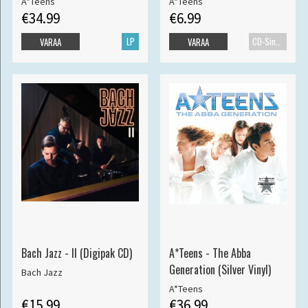
A*Teens
A*Teens
€34.99
€6.99
LP
CD-Single
VARAA
VARAA
Bach Jazz - II (Digipak CD)
A*Teens - The Abba
Generation (Silver Vinyl)
Bach Jazz
A*Teens
€15.99
€36.99