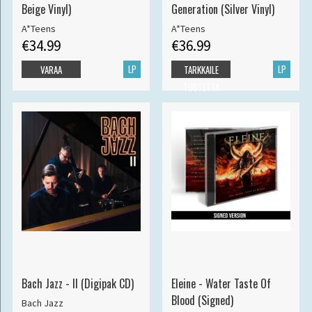
Beige Vinyl)
Generation (Silver Vinyl)
A*Teens
A*Teens
€34.99
€36.99
LP
LP
VARAA
TARKKAILE
TUOTETTA
Bach Jazz - II (Digipak CD)
Eleine - Water Taste Of
Blood (Signed)
Bach Jazz