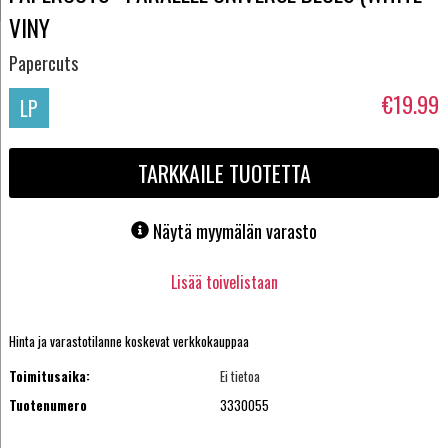
VINY
Papercuts
€19.99
LP
TARKKAILE TUOTETTA
Näytä myymälän varasto
Lisää toivelistaan
Hinta ja varastotilanne koskevat verkkokauppaa
Toimitusaika:
Ei tietoa
Tuotenumero
3330055