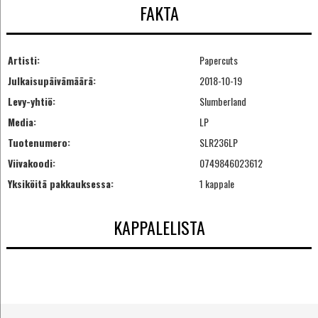
FAKTA
Artisti:
Papercuts
Julkaisupäivämäärä:
2018-10-19
Levy-yhtiö:
Slumberland
Media:
LP
Tuotenumero:
SLR236LP
Viivakoodi:
0749846023612
Yksiköitä pakkauksessa:
1 kappale
KAPPALELISTA