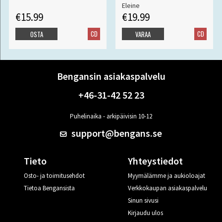
Eleine
€15.99
€19.99
CD
CD
OSTA
VARAA
Bengansin asiakaspalvelu
+46-31-42 52 23
Puhelinaika - arkipäivisin 10-12
support@bengans.se
Tieto
Yhteystiedot
Osto- ja toimitusehdot
Myymälämme ja aukioloajat
Tietoa Bengansista
Verkkokaupan asiakaspalvelu
Sinun sivusi
Kirjaudu ulos