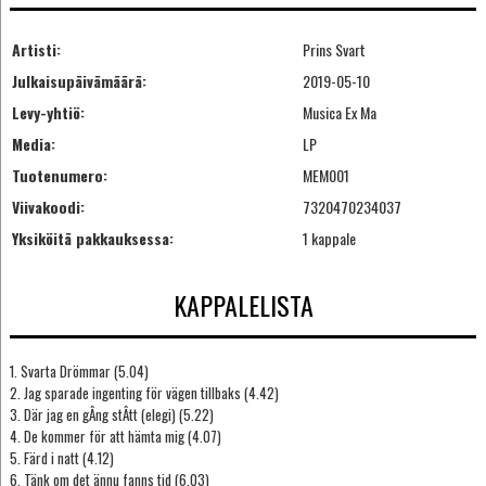
Artisti:
Prins Svart
Julkaisupäivämäärä:
2019-05-10
Levy-yhtiö:
Musica Ex Ma
Media:
LP
Tuotenumero:
MEM001
Viivakoodi:
7320470234037
Yksiköitä pakkauksessa:
1 kappale
KAPPALELISTA
1. Svarta Drömmar (5.04)
2. Jag sparade ingenting för vägen tillbaks (4.42)
3. Där jag en gÂng stÂtt (elegi) (5.22)
4. De kommer för att hämta mig (4.07)
5. Färd i natt (4.12)
6. Tänk om det ännu fanns tid (6.03)