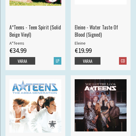
A*Teens - Teen Spirit (Solid
Eleine - Water Taste Of
Beige Vinyl)
Blood (Signed)
A*Teens
Eleine
€34.99
€19.99
LP
CD
VARAA
VARAA