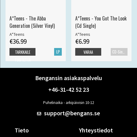
A*Teens - The Abba
A*Teens - You Got The Look
Generation (Silver Vinyl)
(Cd Single)
A*Teens
A*Teens
€36.99
€6.99
LP
CD-Single
TARKKAILE
VARAA
TUOTETTA
Bengansin asiakaspalvelu
+46-31-42 52 23
Puhelinaika - arkipäivisin 10-12
support@bengans.se
Tieto
Yhteystiedot