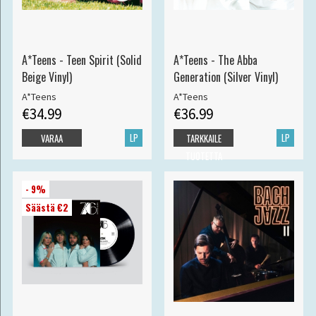
A*Teens - Teen Spirit (Solid
A*Teens - The Abba
Beige Vinyl)
Generation (Silver Vinyl)
A*Teens
A*Teens
€34.99
€36.99
LP
LP
VARAA
TARKKAILE
TUOTETTA
- 9%
Säästä €2