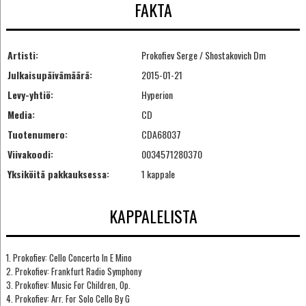
FAKTA
Artisti:
Prokofiev Serge / Shostakovich Dm
Julkaisupäivämäärä:
2015-01-21
Levy-yhtiö:
Hyperion
Media:
CD
Tuotenumero:
CDA68037
Viivakoodi:
0034571280370
Yksiköitä pakkauksessa:
1 kappale
KAPPALELISTA
1. Prokofiev: Cello Concerto In E Mino
2. Prokofiev: Frankfurt Radio Symphony
3. Prokofiev: Music For Children, Op.
4. Prokofiev: Arr. For Solo Cello By G