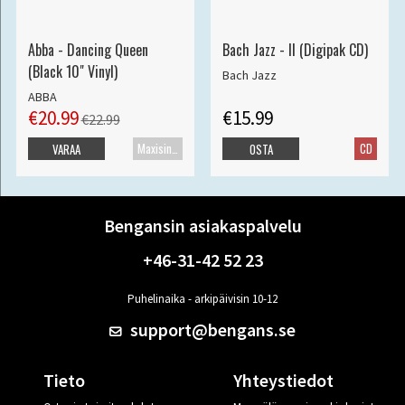
Abba - Dancing Queen
Bach Jazz - II (Digipak CD)
(Black 10" Vinyl)
Bach Jazz
ABBA
€20.99
€15.99
€22.99
Maxisingle
CD
VARAA
OSTA
Bengansin asiakaspalvelu
+46-31-42 52 23
Puhelinaika - arkipäivisin 10-12
support@bengans.se
Tieto
Yhteystiedot