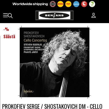
-
%
Säästä
PROKOFIEV SERGE / SHOSTAKOVICH DM - CELLO