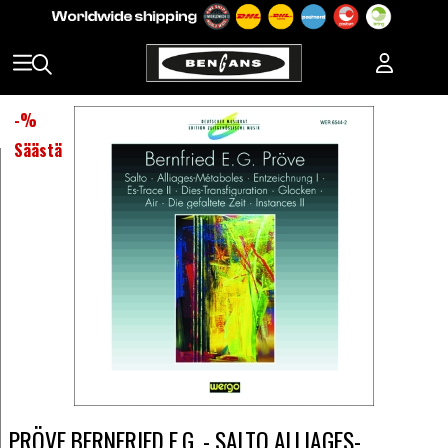
-
%
Säästä
PRÖVE BERNFRIED E.G. - SALTO ALLIAGES-