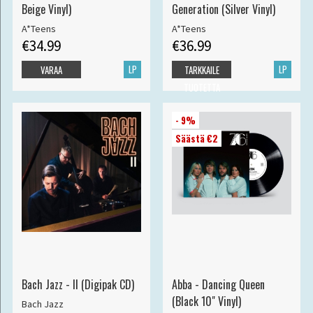
Beige Vinyl)
Generation (Silver Vinyl)
A*Teens
A*Teens
€34.99
€36.99
LP
LP
VARAA
TARKKAILE
TUOTETTA
- 9%
Säästä €2
Bach Jazz - II (Digipak CD)
Abba - Dancing Queen
(Black 10" Vinyl)
Bach Jazz