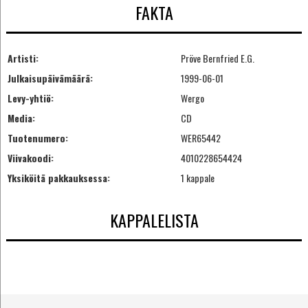
FAKTA
Artisti:
Pröve Bernfried E.G.
Julkaisupäivämäärä:
1999-06-01
Levy-yhtiö:
Wergo
Media:
CD
Tuotenumero:
WER65442
Viivakoodi:
4010228654424
Yksiköitä pakkauksessa:
1 kappale
KAPPALELISTA