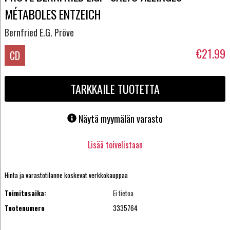
MÉTABOLES ENTZEICH
Bernfried E.G. Pröve
€21.99
CD
TARKKAILE TUOTETTA
Näytä myymälän varasto
Lisää toivelistaan
Hinta ja varastotilanne koskevat verkkokauppaa
Toimitusaika:
Ei tietoa
Tuotenumero
3335764