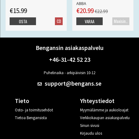
ABBA
€15.99
€20.99
€22.99
CD
Maxisingle
OSTA
VARAA
Bengansin asiakaspalvelu
+46-31-42 52 23
Puhelinaika - arkipäivisin 10-12
support@bengans.se
Tieto
Yhteystiedot
Osto- ja toimitusehdot
Myymälämme ja aukioloajat
Tietoa Bengansista
Verkkokaupan asiakaspalvelu
Sinun sivusi
Kirjaudu ulos