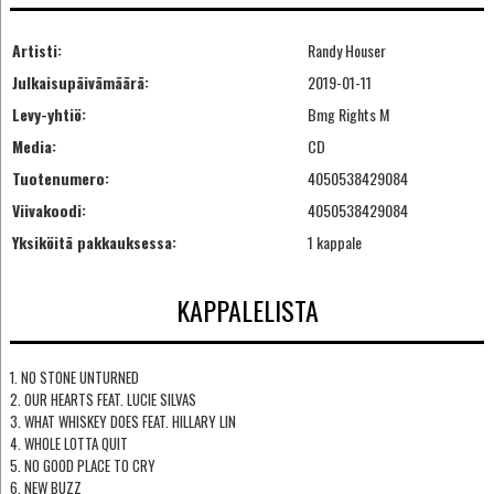
Artisti:
Randy Houser
Julkaisupäivämäärä:
2019-01-11
Levy-yhtiö:
Bmg Rights M
Media:
CD
Tuotenumero:
4050538429084
Viivakoodi:
4050538429084
Yksiköitä pakkauksessa:
1 kappale
KAPPALELISTA
1. NO STONE UNTURNED
2. OUR HEARTS FEAT. LUCIE SILVAS
3. WHAT WHISKEY DOES FEAT. HILLARY LIN
4. WHOLE LOTTA QUIT
5. NO GOOD PLACE TO CRY
6. NEW BUZZ