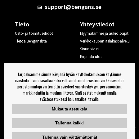
support@bengans.se
Tieto
Yhteystiedot
Osto- ja toimitusehdot
Myymälämme ja aukioloajat
Tietoa Bengansista
Verkkokaupan asiakaspalvelu
Sinun sivusi
Kirjaudu ulos
Haluan vinkkejä Bengansilta
Tarjoaksemme sinulle kävijänä hyvän käyttökokemuksen käytämme
evästeitä. Tämä sisältää sekä välttämättömät evästeet verkkosivuston
perustoimintoja varten että evästeet suorituskykyyn, personointiin,
OK
markkinointiin ja muuhun liittyen. Sinä päätät mukauttamalla
evästeasetuksesi haluamallasi tavalla.
Uutiskirjeen asetukset
Mukauta asetuksia
Seuraa meitä
Tallenna kaikki
Tallenna vain välttämättömät