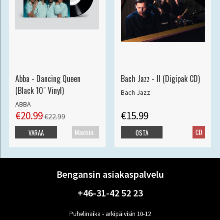
Abba - Dancing Queen
Bach Jazz - II (Digipak CD)
(Black 10" Vinyl)
Bach Jazz
ABBA
€20.99
€15.99
€22.99
Maxisingle
CD
VARAA
OSTA
Bengansin asiakaspalvelu
+46-31-42 52 23
Puhelinaika - arkipäivisin 10-12