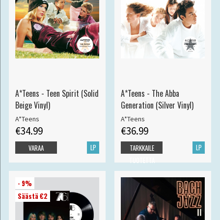
A*Teens - Teen Spirit (Solid
A*Teens - The Abba
Beige Vinyl)
Generation (Silver Vinyl)
A*Teens
A*Teens
€34.99
€36.99
LP
LP
VARAA
TARKKAILE
TUOTETTA
- 9%
Säästä €2