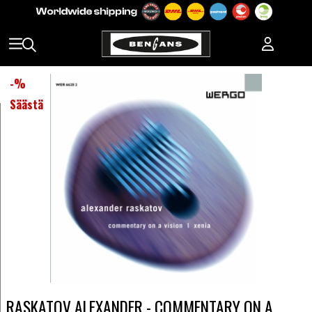
-
%
Säästä
RASKATOV ALEXANDER - COMMENTARY ON A