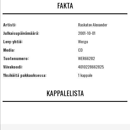
FAKTA
Artisti:
Raskatov Alexander
Julkaisupäivämäärä:
2001-10-01
Levy-yhtiö:
Wergo
Media:
CD
Tuotenumero:
WER66282
Viivakoodi:
4010228662825
Yksiköitä pakkauksessa:
1 kappale
KAPPALELISTA