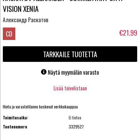
VISION XENIA
Александр Раскатов
€21.99
CD
TARKKAILE TUOTETTA
Näytä myymälän varasto
Lisää toivelistaan
Hinta ja varastotilanne koskevat verkkokauppaa
Toimitusaika:
Ei tietoa
Tuotenumero
3329527