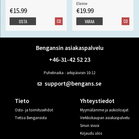
Eleine
€15.99
€19.99
CD
CD
OSTA
VARAA
Bengansin asiakaspalvelu
+46-31-42 52 23
Puhelinaika - arkipäivisin 10-12
support@bengans.se
Tieto
Yhteystiedot
Osto- ja toimitusehdot
Myymälämme ja aukioloajat
Tietoa Bengansista
Verkkokaupan asiakaspalvelu
Sinun sivusi
Kirjaudu ulos