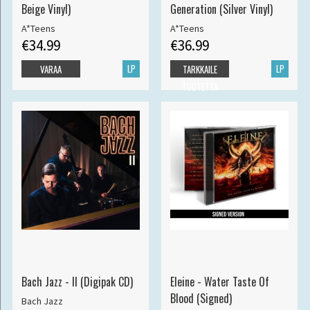
Beige Vinyl)
Generation (Silver Vinyl)
A*Teens
A*Teens
€34.99
€36.99
LP
LP
VARAA
TARKKAILE
TUOTETTA
Bach Jazz - II (Digipak CD)
Eleine - Water Taste Of
Blood (Signed)
Bach Jazz