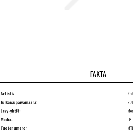
FAKTA
Artisti:
Re
Julkaisupäivämäärä:
201
Levy-yhtiö:
Mon
Media:
LP
Tuotenumero:
MT