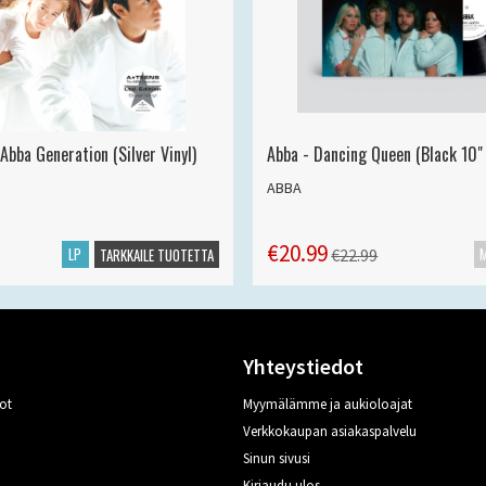
Abba Generation (Silver Vinyl)
Abba - Dancing Queen (Black 10" 
ABBA
€20.99
LP
€22.99
TARKKAILE TUOTETTA
Yhteystiedot
ot
Myymälämme ja aukioloajat
Verkkokaupan asiakaspalvelu
Sinun sivusi
Kirjaudu ulos