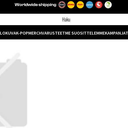
ELOKUVA
K-POP
MERCH
VARUSTEET
ME SUOSITTELEMME
KAMPANJA