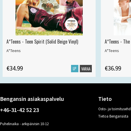
A*Teens - Teen Spirit (Solid Beige Vinyl)
A*Teens - The 
A*Teens
A*Teens
€34.99
€36.99
LP
VARAA
Bengansin asiakaspalvelu
Tieto
+46-31-42 52 23
Osto- ja toimitusehd
Tietoa Bengansista
Puhelinaika - arkipäivisin 10-12