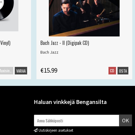
Vinyl)
Bach Jazz - II (Digipak CD)
Bach Jazz
€15.99
Maxisingle
CD
VARAA
OSTA
Haluan vinkkejä Bengansilta
OK
Uutiskirjeen asetukset