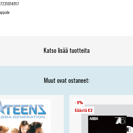
17231014917
appale
Katso lisää tuotteita
Muut ovat ostaneet:
- 9%
Säästä €2