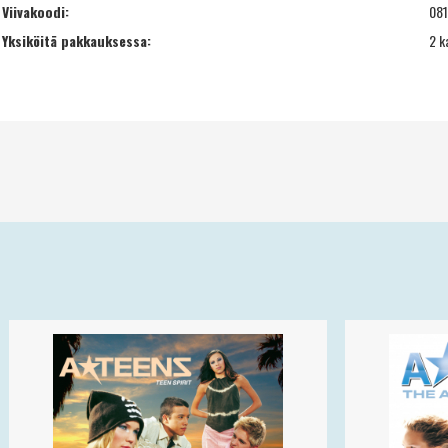
Viivakoodi:
08
Yksiköitä pakkauksessa:
2 k