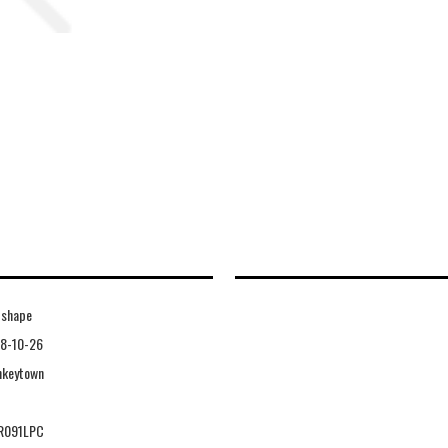
dshape
8-10-26
keytown
R091LPC