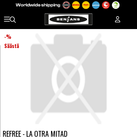
-
%
Säästä
REFREE - LA OTRA MITAD