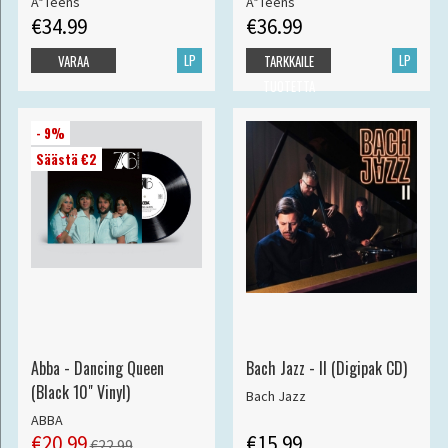
A*Teens
A*Teens
€34.99
€36.99
LP
LP
VARAA
TARKKAILE
TUOTETTA
- 9%
Säästä €2
Abba - Dancing Queen
Bach Jazz - II (Digipak CD)
(Black 10" Vinyl)
Bach Jazz
ABBA
€20.99
€15.99
€22.99