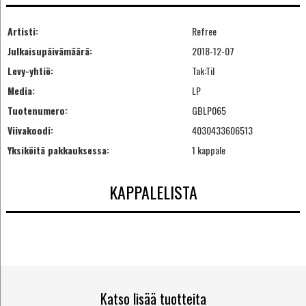
Artisti:
Refree
Julkaisupäivämäärä:
2018-12-07
Levy-yhtiö:
Tak:Til
Media:
LP
Tuotenumero:
GBLP065
Viivakoodi:
4030433606513
Yksiköitä pakkauksessa:
1 kappale
KAPPALELISTA
Katso lisää tuotteita