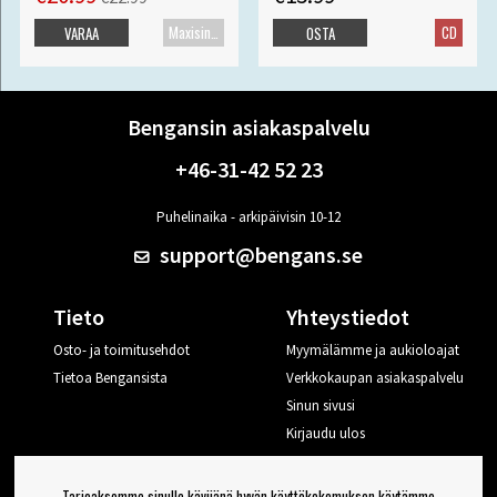
Maxisingle
CD
VARAA
OSTA
Bengansin asiakaspalvelu
+46-31-42 52 23
Puhelinaika - arkipäivisin 10-12
support@bengans.se
Tieto
Yhteystiedot
Osto- ja toimitusehdot
Myymälämme ja aukioloajat
Tietoa Bengansista
Verkkokaupan asiakaspalvelu
Sinun sivusi
Kirjaudu ulos
Haluan vinkkejä Bengansilta
Tarjoaksemme sinulle kävijänä hyvän käyttökokemuksen käytämme