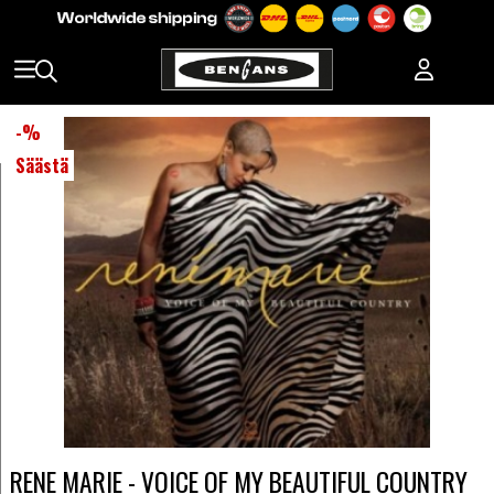
-
%
Säästä
RENE MARIE - VOICE OF MY BEAUTIFUL COUNTRY