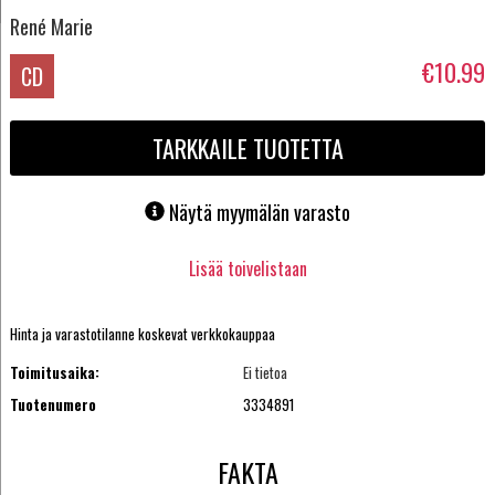
René Marie
€10.99
CD
TARKKAILE TUOTETTA
Näytä myymälän varasto
Lisää toivelistaan
Hinta ja varastotilanne koskevat verkkokauppaa
Toimitusaika:
Ei tietoa
Tuotenumero
3334891
FAKTA