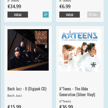
A*Teens
A*Teens
€34.99
€6.99
LP
CD-Single
VARAA
VARAA
Bach Jazz - II (Digipak CD)
A*Teens - The Abba
Generation (Silver Vinyl)
Bach Jazz
A*Teens
€15.99
€36.99