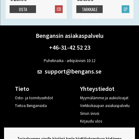
CD
LP
OSTA
TARKKAILE
TUOTETTA
Bengansin asiakaspalvelu
+46-31-42 52 23
Puhelinaika - arkipäivisin 10-12
support@bengans.se
Tieto
Yhteystiedot
Osto- ja toimitusehdot
Myymälämme ja aukioloajat
Tietoa Bengansista
Verkkokaupan asiakaspalvelu
Sinun sivusi
Kirjaudu ulos
Haluan vinkkejä Bengansilta
Tarjoaksemme sinulle kävijänä hyvän käyttökokemuksen käytämme