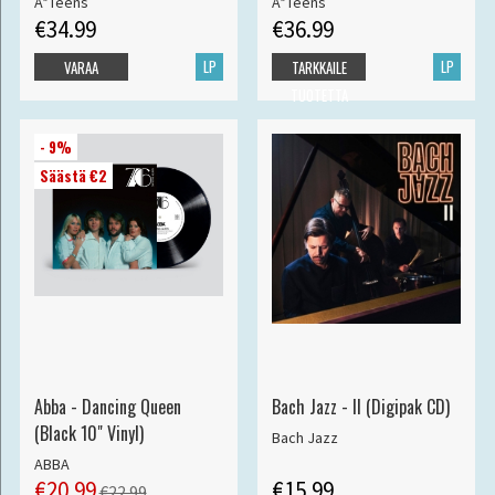
A*Teens
A*Teens
€34.99
€36.99
LP
LP
VARAA
TARKKAILE
TUOTETTA
- 9%
Säästä €2
Abba - Dancing Queen
Bach Jazz - II (Digipak CD)
(Black 10" Vinyl)
Bach Jazz
ABBA
€20.99
€15.99
€22.99