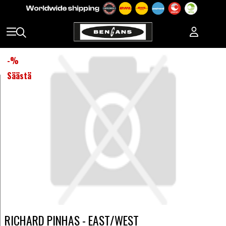
-
%
Säästä
RICHARD PINHAS - EAST/WEST