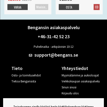
Maxisingle
CD
VARAA
OSTA
Bengansin asiakaspalvelu
+46-31-42 52 23
Puhelinaika - arkipäivisin 10-12
support@bengans.se
Tieto
Yhteystiedot
Osto- ja toimitusehdot
Myymälämme ja aukioloajat
Tietoa Bengansista
Verkkokaupan asiakaspalvelu
Sinun sivusi
Kirjaudu ulos
Haluan vinkkejä Bengansilta
Tarjoaksemme sinulle kävijänä hyvän käyttökokemuksen käytämme