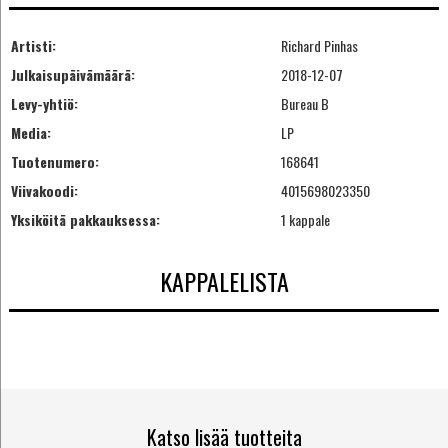
Artisti:
Richard Pinhas
Julkaisupäivämäärä:
2018-12-07
Levy-yhtiö:
Bureau B
Media:
LP
Tuotenumero:
168641
Viivakoodi:
4015698023350
Yksiköitä pakkauksessa:
1 kappale
KAPPALELISTA
Katso lisää tuotteita