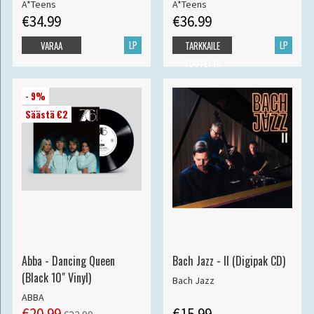
A*Teens
A*Teens
€34.99
€36.99
LP
LP
VARAA
TARKKAILE
TUOTETTA
- 9%
Säästä €2
Abba - Dancing Queen
Bach Jazz - II (Digipak CD)
(Black 10" Vinyl)
Bach Jazz
ABBA
€20.99
€15.99