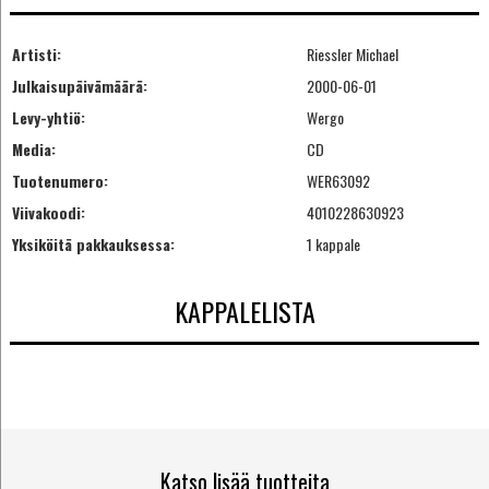
Artisti:
Riessler Michael
Julkaisupäivämäärä:
2000-06-01
Levy-yhtiö:
Wergo
Media:
CD
Tuotenumero:
WER63092
Viivakoodi:
4010228630923
Yksiköitä pakkauksessa:
1 kappale
KAPPALELISTA
Katso lisää tuotteita