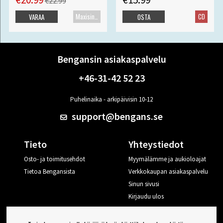
€22.99
Maxisingle
CD
VARAA
OSTA
Bengansin asiakaspalvelu
+46-31-42 52 23
Puhelinaika - arkipäivisin 10-12
support@bengans.se
Tieto
Yhteystiedot
Osto- ja toimitusehdot
Myymälämme ja aukioloajat
Tietoa Bengansista
Verkkokaupan asiakaspalvelu
Sinun sivusi
Kirjaudu ulos
Haluan vinkkejä Bengansilta