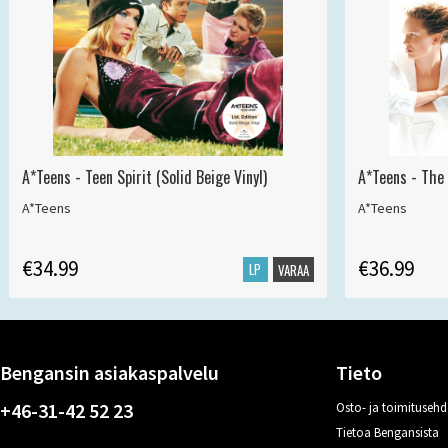
A*Teens - Teen Spirit (Solid Beige Vinyl)
A*Teens - The 
A*Teens
A*Teens
€34.99
€36.99
LP
VARAA
Bengansin asiakaspalvelu
Tieto
+46-31-42 52 23
Osto- ja toimitusehd
Tietoa Bengansista