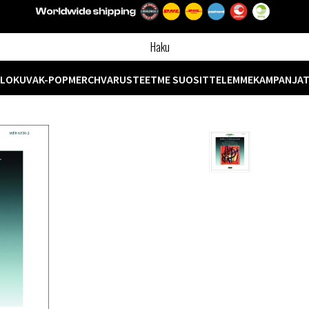
ELOKUVA
K-POP
MERCH
VARUSTEET
ME SUOSITTELEMME
KAMPANJA