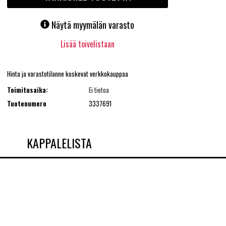
Näytä myymälän varasto
Lisää toivelistaan
Hinta ja varastotilanne koskevat verkkokauppaa
Toimitusaika:
Ei tietoa
Tuotenumero
3337691
KAPPALELISTA