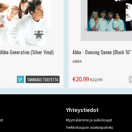
Abba Generation (Silver Vinyl)
Abba - Dancing Queen (Black 10" 
ABBA
€20.99
LP
€22.99
TARKKAILE TUOTETTA
Yhteystiedot
ot
Myymälämme ja aukioloajat
Verkkokaupan asiakaspalvelu