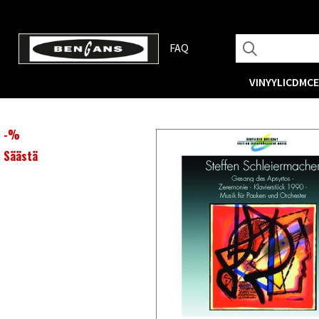
FAQ
VINYYLI
CD
MC
-
%
Säästä