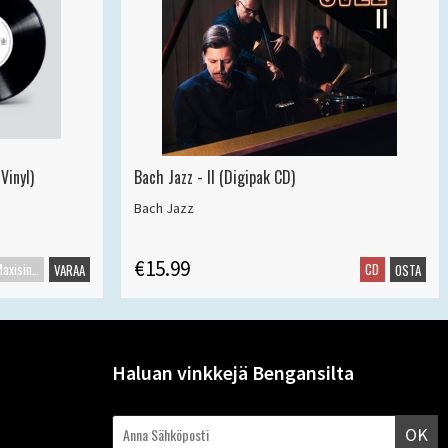
Vinyl)
Bach Jazz - II (Digipak CD)
Bach Jazz
€15.99
Maxisingle
CD
VARAA
OSTA
Haluan vinkkejä Bengansilta
OK