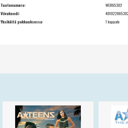
Tuotenumero:
WER65302
Viivakoodi:
40102286530
Yksiköitä pakkauksessa:
1 kappale