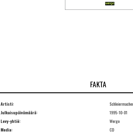
FAKTA
Artisti:
Schleiermacher
Julkaisupäivämäärä:
1995-10-01
Levy-yhtiö:
Wergo
Media:
CD