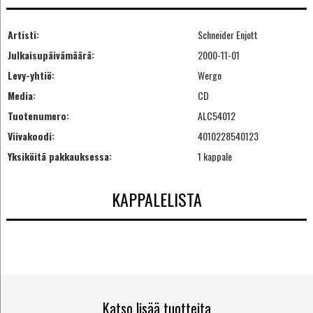
Artisti:
Schneider Enjott
Julkaisupäivämäärä:
2000-11-01
Levy-yhtiö:
Wergo
Media:
CD
Tuotenumero:
ALC54012
Viivakoodi:
4010228540123
Yksiköitä pakkauksessa:
1 kappale
KAPPALELISTA
Katso lisää tuotteita