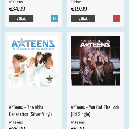
A*Teens
Eleine
€34.99
€19.99
LP
CD
VARAA
VARAA
A*Teens - The Abba
A*Teens - You Got The Look
Generation (Silver Vinyl)
(Cd Single)
A*Teens
A*Teens
€36.99
€6.99