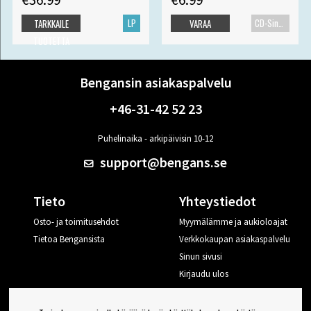
LP
CD-Single
TARKKAILE
VARAA
TUOTETTA
Bengansin asiakaspalvelu
+46-31-42 52 23
Puhelinaika - arkipäivisin 10-12
support@bengans.se
Tieto
Yhteystiedot
Osto- ja toimitusehdot
Myymälämme ja aukioloajat
Tietoa Bengansista
Verkkokaupan asiakaspalvelu
Sinun sivusi
Kirjaudu ulos
Haluan vinkkejä Bengansilta