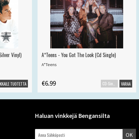
ilver Vinyl)
A*Teens - You Got The Look (Cd Single)
A*Teens
€6.99
CD-Single
KKAILE TUOTETTA
VARAA
Haluan vinkkejä Bengansilta
OK