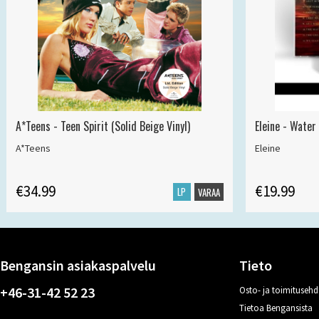
A*Teens - Teen Spirit (Solid Beige Vinyl)
Eleine - Water
A*Teens
Eleine
€34.99
€19.99
LP
VARAA
Bengansin asiakaspalvelu
Tieto
+46-31-42 52 23
Osto- ja toimitusehd
Tietoa Bengansista