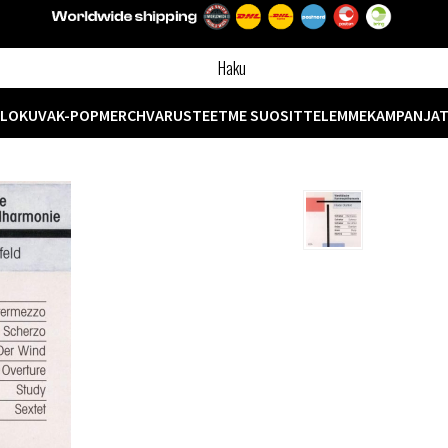
ELOKUVA
K-POP
MERCH
VARUSTEET
ME SUOSITTELEMME
KAMPANJA