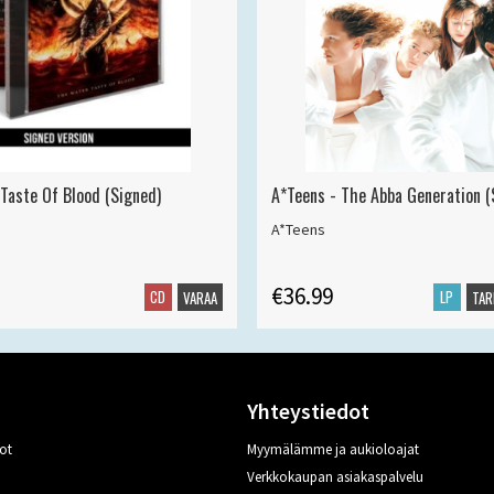
 Taste Of Blood (Signed)
A*Teens - The Abba Generation (S
A*Teens
€36.99
CD
LP
VARAA
TAR
Yhteystiedot
ot
Myymälämme ja aukioloajat
Verkkokaupan asiakaspalvelu