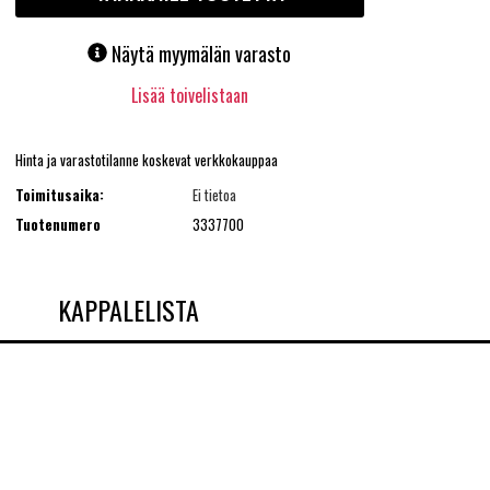
Näytä myymälän varasto
Lisää toivelistaan
Hinta ja varastotilanne koskevat verkkokauppaa
Toimitusaika:
Ei tietoa
Tuotenumero
3337700
KAPPALELISTA