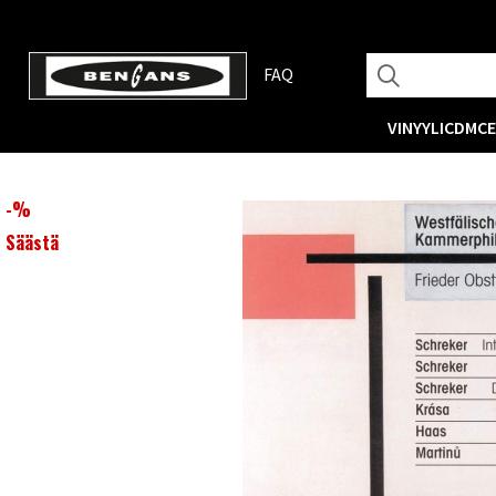
FAQ
VINYYLI
CD
MC
-
%
Säästä