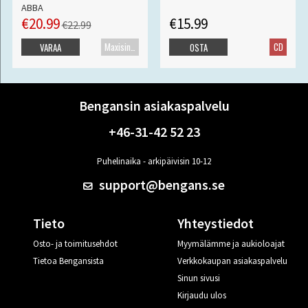
ABBA
€20.99
€15.99
€22.99
Maxisingle
CD
VARAA
OSTA
Bengansin asiakaspalvelu
+46-31-42 52 23
Puhelinaika - arkipäivisin 10-12
support@bengans.se
Tieto
Yhteystiedot
Osto- ja toimitusehdot
Myymälämme ja aukioloajat
Tietoa Bengansista
Verkkokaupan asiakaspalvelu
Sinun sivusi
Kirjaudu ulos