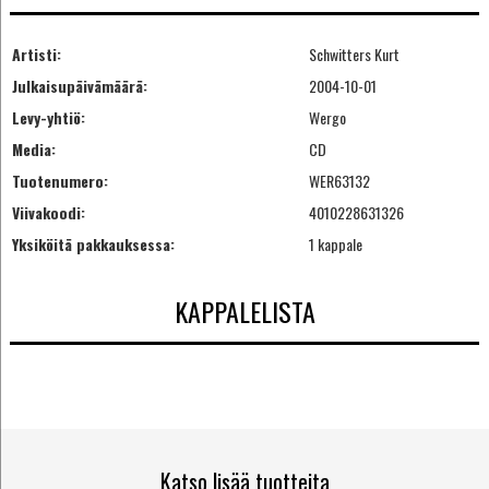
Artisti:
Schwitters Kurt
Julkaisupäivämäärä:
2004-10-01
Levy-yhtiö:
Wergo
Media:
CD
Tuotenumero:
WER63132
Viivakoodi:
4010228631326
Yksiköitä pakkauksessa:
1 kappale
KAPPALELISTA
Katso lisää tuotteita