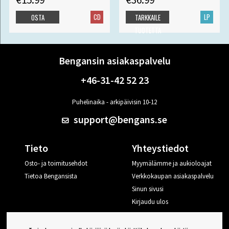
CD
LP
OSTA
TARKKAILE
TUOTETTA
Bengansin asiakaspalvelu
+46-31-42 52 23
Puhelinaika - arkipäivisin 10-12
support@bengans.se
Tieto
Yhteystiedot
Osto- ja toimitusehdot
Myymälämme ja aukioloajat
Tietoa Bengansista
Verkkokaupan asiakaspalvelu
Sinun sivusi
Kirjaudu ulos
Haluan vinkkejä Bengansilta