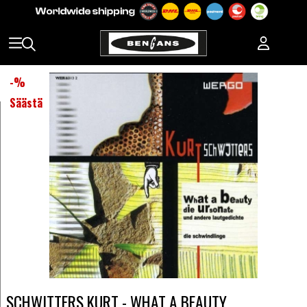
-
%
Säästä
SCHWITTERS KURT - WHAT A BEAUTY