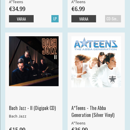
A*Teens
A*Teens
€34.99
€6.99
LP
CD-Single
VARAA
VARAA
Bach Jazz - II (Digipak CD)
A*Teens - The Abba
Generation (Silver Vinyl)
Bach Jazz
A*Teens
€15.99
€36.99