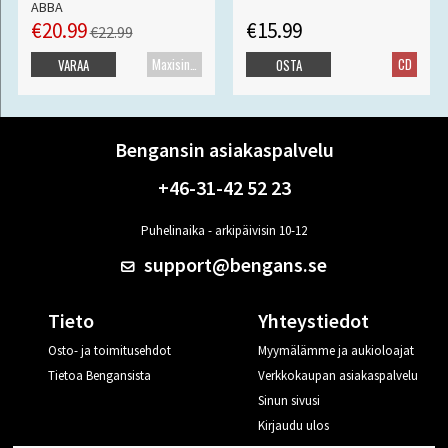
ABBA
€20.99
€15.99
€22.99
Maxisingle
CD
VARAA
OSTA
Bengansin asiakaspalvelu
+46-31-42 52 23
Puhelinaika - arkipäivisin 10-12
support@bengans.se
Tieto
Yhteystiedot
Osto- ja toimitusehdot
Myymälämme ja aukioloajat
Tietoa Bengansista
Verkkokaupan asiakaspalvelu
Sinun sivusi
Kirjaudu ulos