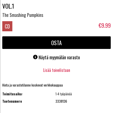
VOL.1
The Smashing Pumpkins
€9.99
CD
OSTA
Näytä myymälän varasto
Lisää toivelistaan
Hinta ja varastotilanne koskevat verkkokauppaa
Toimitusaika:
1-4 työpäivää
Tuotenumero
3338136