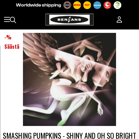
-
%
Säästä
SMASHING PUMPKINS - SHINY AND OH SO BRIGHT