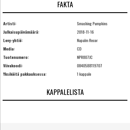
FAKTA
Artisti:
Smashing Pumpkins
Julkaisupäivämäärä:
2018-11-16
Levy-yhtiö:
Napalm Recor
Media:
CD
Tuotenumero:
NPR807JC
Viivakoodi:
0840588119707
Yksiköitä pakkauksessa:
1 kappale
KAPPALELISTA