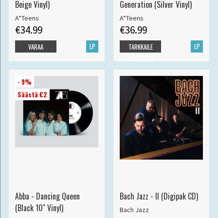
Beige Vinyl)
Generation (Silver Vinyl)
A*Teens
A*Teens
€34.99
€36.99
LP
LP
VARAA
TARKKAILE
TUOTETTA
- 9%
Säästä €2
Abba - Dancing Queen
Bach Jazz - II (Digipak CD)
(Black 10" Vinyl)
Bach Jazz