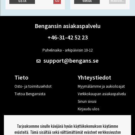
CD
Maxisingle
OSTA
VARAA
Bengansin asiakaspalvelu
+46-31-42 52 23
Puhelinaika - arkipäivisin 10-12
support@bengans.se
Tieto
Yhteystiedot
Osto- ja toimitusehdot
Myymälämme ja aukioloajat
Tietoa Bengansista
Verkkokaupan asiakaspalvelu
Sinun sivusi
Kirjaudu ulos
Haluan vinkkejä Bengansilta
Tarjoaksemme sinulle kävijänä hyvän käyttökokemuksen käytämme
evästeitä. Tämä sisältää sekä välttämättömät evästeet verkkosivuston