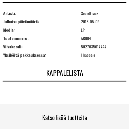
Artisti:
Soundtrack
Julkaisupäivämäärä:
2018-05-09
Media:
LP
Tuotenumero:
AR004
Viivakoodi:
5027035017747
Yksiköitä pakkauksessa:
1 kappale
KAPPALELISTA
Katso lisää tuotteita