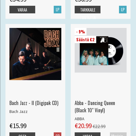
LP
LP
VARAA
TARKKAILE
TUOTETTA
- 9%
Säästä €2
Bach Jazz - II (Digipak CD)
Abba - Dancing Queen
(Black 10" Vinyl)
Bach Jazz
ABBA
€15.99
€20.99
€22.99