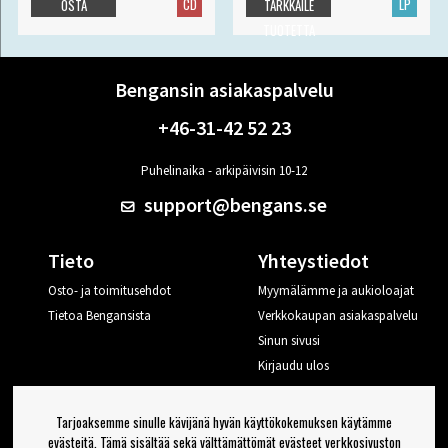
CD
LP
OSTA
TARKKAILE
TUOTETTA
Bengansin asiakaspalvelu
+46-31-42 52 23
Puhelinaika - arkipäivisin 10-12
support@bengans.se
Tieto
Yhteystiedot
Osto- ja toimitusehdot
Myymälämme ja aukioloajat
Tietoa Bengansista
Verkkokaupan asiakaspalvelu
Sinun sivusi
Kirjaudu ulos
Haluan vinkkejä Bengansilta
Tarjoaksemme sinulle kävijänä hyvän käyttökokemuksen käytämme
evästeitä. Tämä sisältää sekä välttämättömät evästeet verkkosivuston