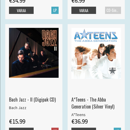
€34.99
€6.99
LP
CD-Single
VARAA
VARAA
Bach Jazz - II (Digipak CD)
A*Teens - The Abba
Generation (Silver Vinyl)
Bach Jazz
A*Teens
€15.99
€36.99