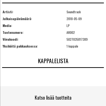
Artisti:
Soundtrack
Julkaisupäivämäärä:
2018-05-09
Media:
LP
Tuotenumero:
AR002
Viivakoodi:
5027035017389
Yksiköitä pakkauksessa:
1 kappale
KAPPALELISTA
Katso lisää tuotteita