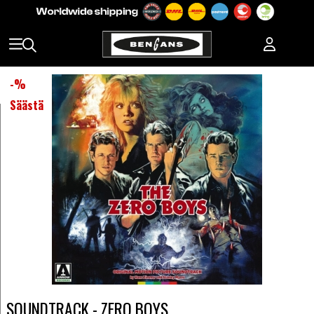
-
%
Säästä
SOUNDTRACK - ZERO BOYS