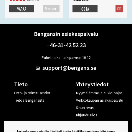
Maxisingle
CD
VARAA
OSTA
Bengansin asiakaspalvelu
+46-31-42 52 23
Puhelinaika - arkipäivisin 10-12
support@bengans.se
Tieto
Yhteystiedot
Osto- ja toimitusehdot
Myymälämme ja aukioloajat
Tietoa Bengansista
Verkkokaupan asiakaspalvelu
Sinun sivusi
Kirjaudu ulos
Haluan vinkkejä Bengansilta
Tarjoaksemme sinulle kävijänä hyvän käyttökokemuksen käytämme