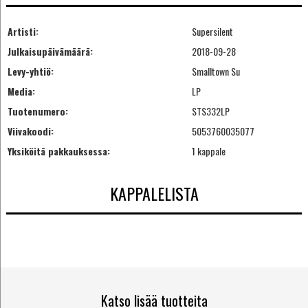
Artisti:
Supersilent
Julkaisupäivämäärä:
2018-09-28
Levy-yhtiö:
Smalltown Su
Media:
LP
Tuotenumero:
STS332LP
Viivakoodi:
5053760035077
Yksiköitä pakkauksessa:
1 kappale
KAPPALELISTA
Katso lisää tuotteita