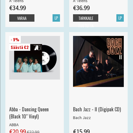
A*Teens
A*Teens
€34.99
€36.99
LP
LP
VARAA
TARKKAILE
TUOTETTA
- 9%
Säästä €2
Abba - Dancing Queen
Bach Jazz - II (Digipak CD)
(Black 10" Vinyl)
Bach Jazz
ABBA
€20.99
€15.99
€22.99