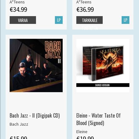
A*Teens
A*Teens
€34.99
€36.99
LP
LP
VARAA
TARKKAILE
TUOTETTA
Bach Jazz - II (Digipak CD)
Eleine - Water Taste Of
Blood (Signed)
Bach Jazz
Eleine
€15.99
€19.99