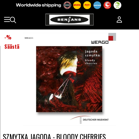
-
%
Säästä
SZMYTKA JAGODA - BLOODY CHERRIES