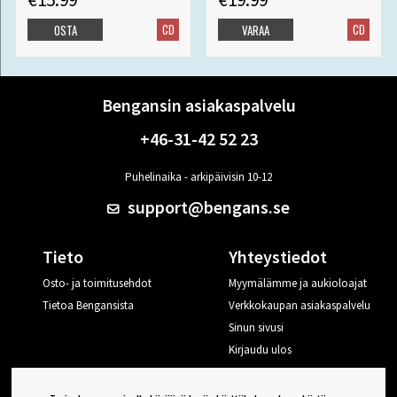
CD
CD
OSTA
VARAA
Bengansin asiakaspalvelu
+46-31-42 52 23
Puhelinaika - arkipäivisin 10-12
support@bengans.se
Tieto
Yhteystiedot
Osto- ja toimitusehdot
Myymälämme ja aukioloajat
Tietoa Bengansista
Verkkokaupan asiakaspalvelu
Sinun sivusi
Kirjaudu ulos
Haluan vinkkejä Bengansilta