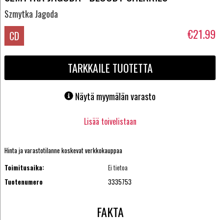
Szmytka Jagoda
€21.99
CD
TARKKAILE TUOTETTA
Näytä myymälän varasto
Lisää toivelistaan
Hinta ja varastotilanne koskevat verkkokauppaa
Toimitusaika:
Ei tietoa
Tuotenumero
3335753
FAKTA