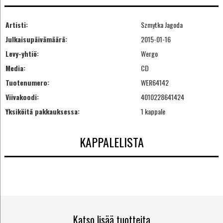
Artisti:
Szmytka Jagoda
Julkaisupäivämäärä:
2015-01-16
Levy-yhtiö:
Wergo
Media:
CD
Tuotenumero:
WER64142
Viivakoodi:
4010228641424
Yksiköitä pakkauksessa:
1 kappale
KAPPALELISTA
Katso lisää tuotteita