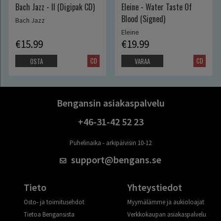
Bach Jazz - II (Digipak CD)
Eleine - Water Taste Of
Blood (Signed)
Bach Jazz
Eleine
€15.99
€19.99
CD
CD
OSTA
VARAA
Bengansin asiakaspalvelu
+46-31-42 52 23
Puhelinaika - arkipäivisin 10-12
support@bengans.se
Tieto
Yhteystiedot
Osto- ja toimitusehdot
Myymälämme ja aukioloajat
Tietoa Bengansista
Verkkokaupan asiakaspalvelu