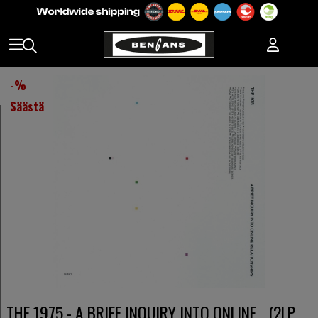
-
%
Säästä
THE 1975 - A BRIEF INQUIRY INTO ONLINE... (2LP