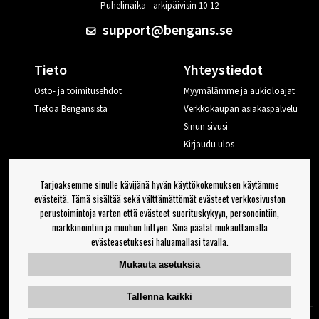
Puhelinaika - arkipäivisin 10-12
support@bengans.se
Tieto
Yhteystiedot
Osto- ja toimitusehdot
Myymälämme ja aukioloajat
Tietoa Bengansista
Verkkokaupan asiakaspalvelu
Sinun sivusi
Kirjaudu ulos
Haluan vinkkejä Bengansilta
Tarjoaksemme sinulle kävijänä hyvän käyttökokemuksen käytämme
evästeitä. Tämä sisältää sekä välttämättömät evästeet verkkosivuston
perustoimintoja varten että evästeet suorituskykyyn, personointiin,
OK
markkinointiin ja muuhun liittyen. Sinä päätät mukauttamalla
evästeasetuksesi haluamallasi tavalla.
Uutiskirjeen asetukset
Mukauta asetuksia
Seuraa meitä
Tallenna kaikki