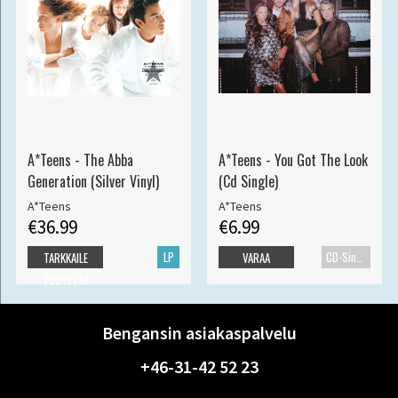
A*Teens - The Abba
A*Teens - You Got The Look
Generation (Silver Vinyl)
(Cd Single)
A*Teens
A*Teens
€36.99
€6.99
LP
CD-Single
TARKKAILE
VARAA
TUOTETTA
Bengansin asiakaspalvelu
+46-31-42 52 23