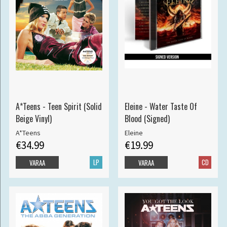
A*Teens - Teen Spirit (Solid
Eleine - Water Taste Of
Beige Vinyl)
Blood (Signed)
A*Teens
Eleine
€34.99
€19.99
LP
CD
VARAA
VARAA