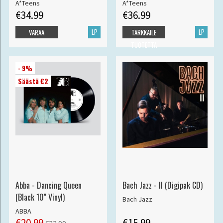
A*Teens
A*Teens
€34.99
€36.99
LP
LP
VARAA
TARKKAILE
TUOTETTA
- 9%
Säästä €2
Abba - Dancing Queen
Bach Jazz - II (Digipak CD)
(Black 10" Vinyl)
Bach Jazz
ABBA
€20.99
€15.99