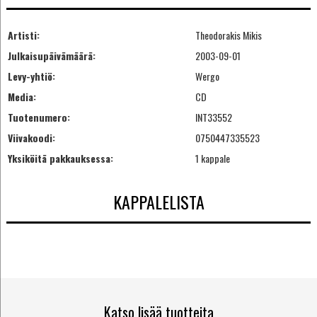
Artisti:
Theodorakis Mikis
Julkaisupäivämäärä:
2003-09-01
Levy-yhtiö:
Wergo
Media:
CD
Tuotenumero:
INT33552
Viivakoodi:
0750447335523
Yksiköitä pakkauksessa:
1 kappale
KAPPALELISTA
Katso lisää tuotteita