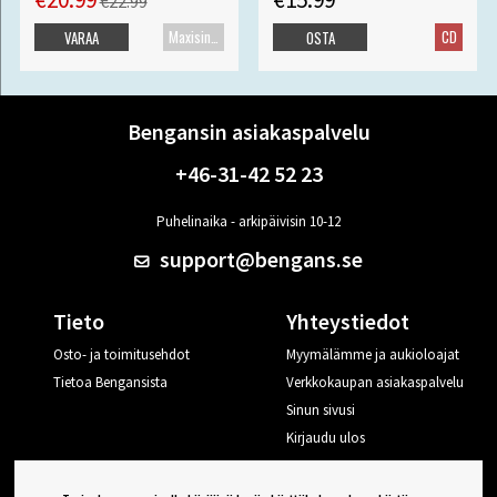
€22.99
Maxisingle
CD
VARAA
OSTA
Bengansin asiakaspalvelu
+46-31-42 52 23
Puhelinaika - arkipäivisin 10-12
support@bengans.se
Tieto
Yhteystiedot
Osto- ja toimitusehdot
Myymälämme ja aukioloajat
Tietoa Bengansista
Verkkokaupan asiakaspalvelu
Sinun sivusi
Kirjaudu ulos
Haluan vinkkejä Bengansilta