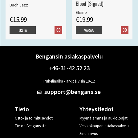
Blood (Signed)
Bach Jazz
Eleine
€15.99
€19.99
CD
CD
OSTA
VARAA
Bengansin asiakaspalvelu
+46-31-42 52 23
Puhelinaika - arkipäivisin 10-12
support@bengans.se
Tieto
Yhteystiedot
Osto- ja toimitusehdot
Myymälämme ja aukioloajat
Tietoa Bengansista
Verkkokaupan asiakaspalvelu
Sinun sivusi