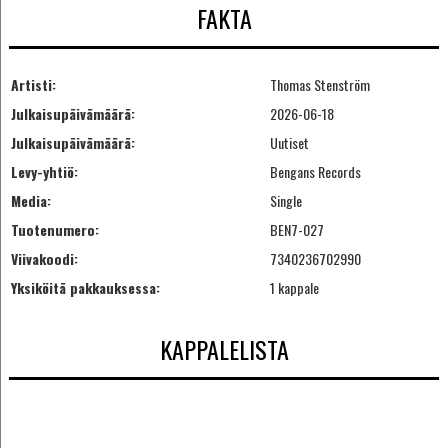
FAKTA
Artisti:
Thomas Stenström
Julkaisupäivämäärä:
2026-06-18
Julkaisupäivämäärä:
Uutiset
Levy-yhtiö:
Bengans Records
Media:
Single
Tuotenumero:
BEN7-027
Viivakoodi:
7340236702990
Yksiköitä pakkauksessa:
1 kappale
KAPPALELISTA