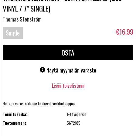
VINYL / 7" SINGLE)
Thomas Stenström
€16.99
Single
OSTA
Näytä myymälän varasto
Lisää toivelistaan
Hinta ja varastotilanne koskevat verkkokauppaa
Toimitusaika:
1-4 työpäivää
Tuotenumero
5672185