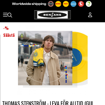
-
%
Säästä
THOMAS STENSTRÖM - LEVA FÖR ALLTID (GUL