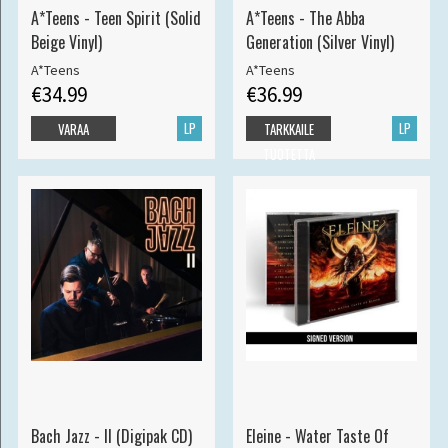
A*Teens - Teen Spirit (Solid
A*Teens - The Abba
Beige Vinyl)
Generation (Silver Vinyl)
A*Teens
A*Teens
€34.99
€36.99
LP
LP
VARAA
TARKKAILE
TUOTETTA
Bach Jazz - II (Digipak CD)
Eleine - Water Taste Of