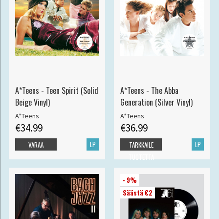
A*Teens - Teen Spirit (Solid
A*Teens - The Abba
Beige Vinyl)
Generation (Silver Vinyl)
A*Teens
A*Teens
€34.99
€36.99
LP
LP
VARAA
TARKKAILE
TUOTETTA
- 9%
Säästä €2