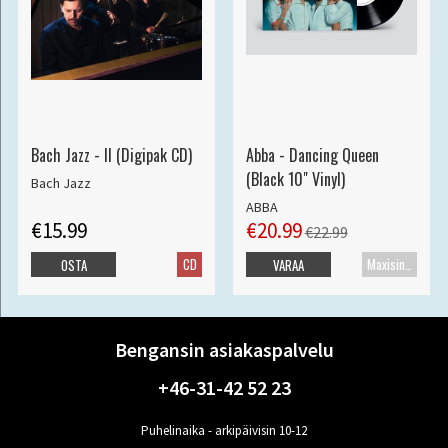
Bach Jazz - II (Digipak CD)
Abba - Dancing Queen
(Black 10" Vinyl)
Bach Jazz
ABBA
€15.99
€20.99
€22.99
CD
Maxisingle
OSTA
VARAA
Bengansin asiakaspalvelu
+46-31-42 52 23
Puhelinaika - arkipäivisin 10-12