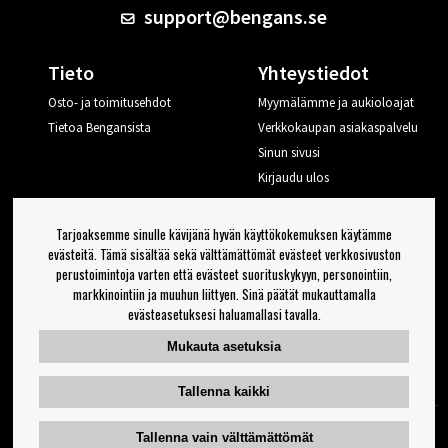
support@bengans.se
Tieto
Yhteystiedot
Osto- ja toimitusehdot
Myymälämme ja aukioloajat
Tietoa Bengansista
Verkkokaupan asiakaspalvelu
Sinun sivusi
Kirjaudu ulos
Haluan vinkkejä Bengansilta
Tarjoaksemme sinulle kävijänä hyvän käyttökokemuksen käytämme
evästeitä. Tämä sisältää sekä välttämättömät evästeet verkkosivuston
perustoimintoja varten että evästeet suorituskykyyn, personointiin,
OK
markkinointiin ja muuhun liittyen. Sinä päätät mukauttamalla
evästeasetuksesi haluamallasi tavalla.
Uutiskirjeen asetukset
Mukauta asetuksia
Seuraa meitä
Tallenna kaikki
Tallenna vain välttämättömät