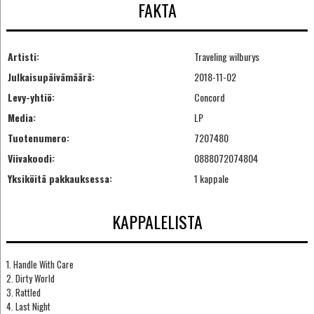
FAKTA
Artisti:
Traveling wilburys
Julkaisupäivämäärä:
2018-11-02
Levy-yhtiö:
Concord
Media:
LP
Tuotenumero:
7207480
Viivakoodi:
0888072074804
Yksiköitä pakkauksessa:
1 kappale
KAPPALELISTA
1. Handle With Care
2. Dirty World
3. Rattled
4. Last Night