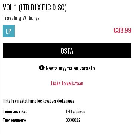
VOL 1 (LTD DLX PIC DISC)
Traveling Wilburys
€38.99
LP
OSTA
Näytä myymälän varasto
Lisää toivelistaan
Hinta ja varastotilanne koskevat verkkokauppaa
Toimitusaika:
1-4 työpäivää
Tuotenumero
3330022