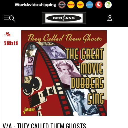
-
%
Säästä
V/A - THEY CALLED THEM GHOSTS