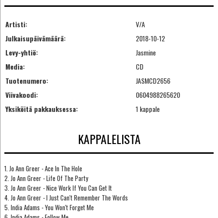
Artisti:
V/A
Julkaisupäivämäärä:
2018-10-12
Levy-yhtiö:
Jasmine
Media:
CD
Tuotenumero:
JASMCD2656
Viivakoodi:
0604988265620
Yksiköitä pakkauksessa:
1 kappale
KAPPALELISTA
1. Jo Ann Greer - Ace In The Hole
2. Jo Ann Greer - Life Of The Party
3. Jo Ann Greer - Nice Work If You Can Get It
4. Jo Ann Greer - I Just Can't Remember The Words
5. India Adams - You Won't Forget Me
6. India Adams - Follow Me