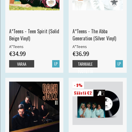
A*Teens - Teen Spirit (Solid
A*Teens - The Abba
Beige Vinyl)
Generation (Silver Vinyl)
A*Teens
A*Teens
€34.99
€36.99
LP
LP
VARAA
TARKKAILE
TUOTETTA
- 9%
Säästä €2