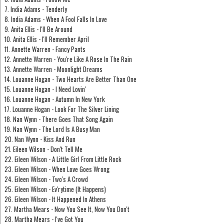
7. India Adams - Tenderly
8. India Adams - When A Fool Falls In Love
9. Anita Ellis - I'll Be Around
10. Anita Ellis - I'll Remember April
11. Annette Warren - Fancy Pants
12. Annette Warren - You're Like A Rose In The Rain
13. Annette Warren - Moonlight Dreams
14. Louanne Hogan - Two Hearts Are Better Than One
15. Louanne Hogan - I Need Lovin'
16. Louanne Hogan - Autumn In New York
17. Louanne Hogan - Look For The Silver Lining
18. Nan Wynn - There Goes That Song Again
19. Nan Wynn - The Lord Is A Busy Man
20. Nan Wynn - Kiss And Run
21. Eileen Wilson - Don't Tell Me
22. Eileen Wilson - A Little Girl From Little Rock
23. Eileen Wilson - When Love Goes Wrong
24. Eileen Wilson - Two's A Crowd
25. Eileen Wilson - Ev'rytime (It Happens)
26. Eileen Wilson - It Happened In Athens
27. Martha Mears - Now You See It, Now You Don't
28. Martha Mears - I've Got You