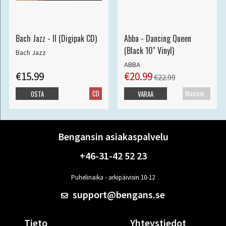
Bach Jazz - II (Digipak CD)
Abba - Dancing Queen
(Black 10" Vinyl)
Bach Jazz
ABBA
€15.99
€20.99
€22.99
CD
Maxisingle
OSTA
VARAA
Bengansin asiakaspalvelu
+46-31-42 52 23
Puhelinaika - arkipäivisin 10-12
support@bengans.se
Tieto
Yhteystiedot