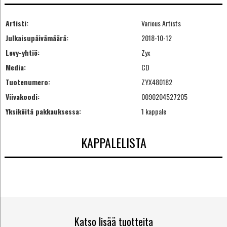
Artisti:
Various Artists
Julkaisupäivämäärä:
2018-10-12
Levy-yhtiö:
Zyx
Media:
CD
Tuotenumero:
ZYX480182
Viivakoodi:
0090204527205
Yksiköitä pakkauksessa:
1 kappale
KAPPALELISTA
Katso lisää tuotteita