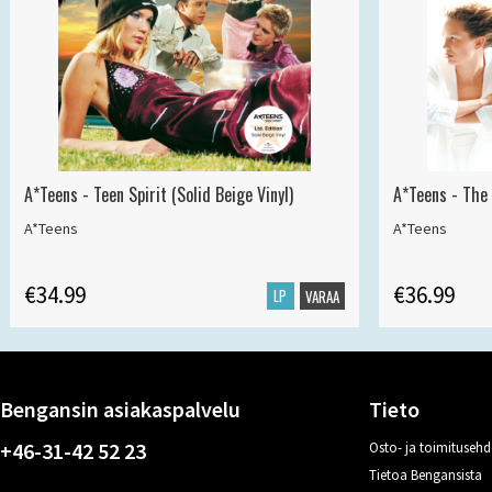
A*Teens - Teen Spirit (Solid Beige Vinyl)
A*Teens - The 
A*Teens
A*Teens
€34.99
€36.99
LP
VARAA
Bengansin asiakaspalvelu
Tieto
+46-31-42 52 23
Osto- ja toimitusehd
Tietoa Bengansista