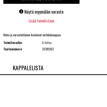
Näytä myymälän varasto
Lisää toivelistaan
Hinta ja varastotilanne koskevat verkkokauppaa
Toimitusaika:
Ei tietoa
Tuotenumero
3338263
KAPPALELISTA