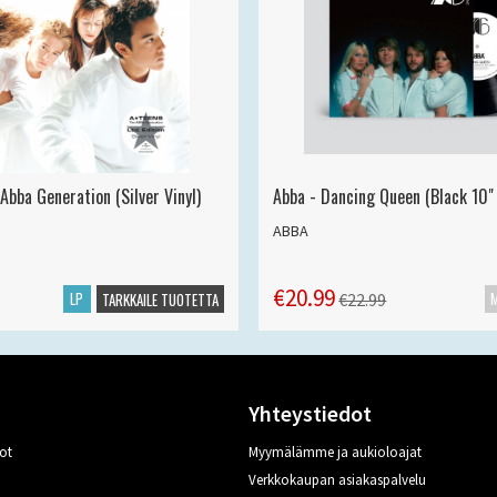
Abba Generation (Silver Vinyl)
Abba - Dancing Queen (Black 10" 
ABBA
€20.99
LP
€22.99
TARKKAILE TUOTETTA
Yhteystiedot
ot
Myymälämme ja aukioloajat
Verkkokaupan asiakaspalvelu