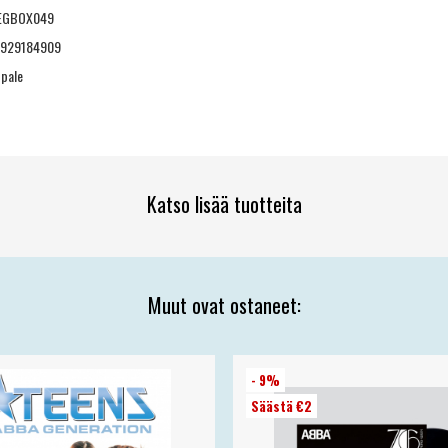
EGBOX049
3929184909
ppale
Katso lisää tuotteita
Muut ovat ostaneet:
- 9%
Säästä €2