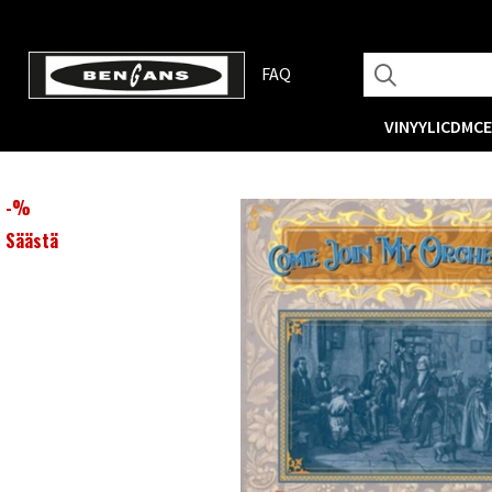
FAQ
VINYYLI
CD
MC
-
%
Säästä