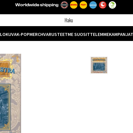
ELOKUVA
K-POP
MERCH
VARUSTEET
ME SUOSITTELEMME
KAMPANJA