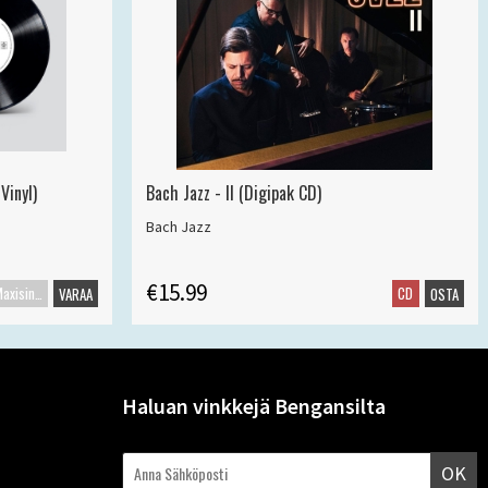
Vinyl)
Bach Jazz - II (Digipak CD)
Bach Jazz
€15.99
Maxisingle
CD
VARAA
OSTA
Haluan vinkkejä Bengansilta
OK