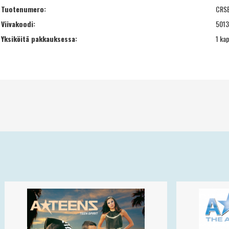
Tuotenumero:
CRS
Viivakoodi:
501
Yksiköitä pakkauksessa:
1 ka